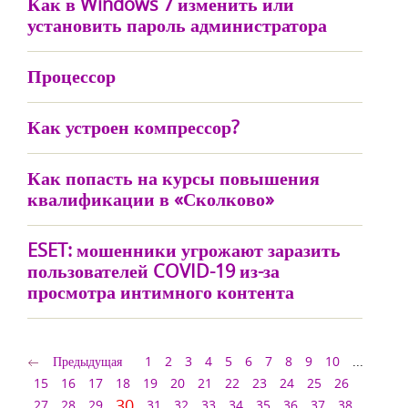
Как в Windows 7 изменить или
установить пароль администратора
Процессор
Как устроен компрессор?
Как попасть на курсы повышения
квалификации в «Сколково»
ESET: мошенники угрожают заразить
пользователей COVID-19 из-за
просмотра интимного контента
Предыдущая
1
2
3
4
5
6
7
8
9
10
...
15
16
17
18
19
20
21
22
23
24
25
26
30
27
28
29
31
32
33
34
35
36
37
38