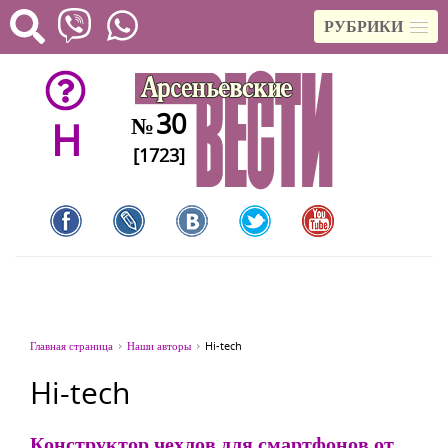
РУБРИКИ
30
№
H
[1723]
Главная страница
Наши авторы
Hi-tech
Hi-tech
Конструктор чехлов для смартфонов от