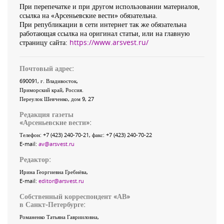
При перепечатке и при другом использовании материалов,
ссылка на «Арсеньевские вести» обязательна.
При републикации в сети интернет так же обязательна
работающая ссылка на оригинал статьи, или на главную
страницу сайта:
https://www.arsvest.ru/
Почтовый адрес:
690091
, г.
Владивосток
,
Приморский край
,
Россия
.
Переулок Шевченко
, дом 9, 27
Редакция газеты
«
Арсеньевские вести
»:
Телефон:
+7 (423) 240-70-21
, факс:
+7 (423) 240-70-22
E-mail:
av@arsvest.ru
Редактор:
Ирина Георгиевна Гребнёва,
E-mail:
editor@arsvest.ru
Собственный корреспондент «АВ»
в Санкт-Петербурге:
Романенко Татьяна Гаврииловна,