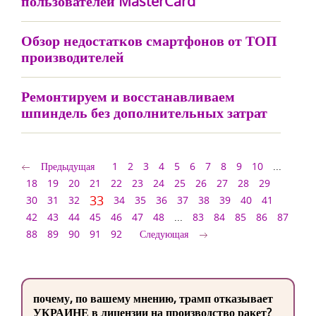
пользователей MasterCard
Обзор недостатков смартфонов от ТОП
производителей
Ремонтируем и восстанавливаем
шпиндель без дополнительных затрат
Предыдущая
1
2
3
4
5
6
7
8
9
10
...
18
19
20
21
22
23
24
25
26
27
28
29
33
30
31
32
34
35
36
37
38
39
40
41
42
43
44
45
46
47
48
...
83
84
85
86
87
88
89
90
91
92
Следующая
почему, по вашему мнению, трамп отказывает
УКРАИНЕ в лицензии на производство ракет?