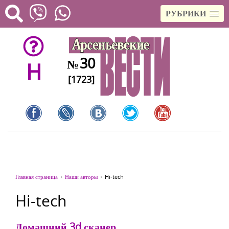
РУБРИКИ
30
№
H
[1723]
Главная страница
Наши авторы
Hi-tech
Hi-tech
Домашний 3d сканер