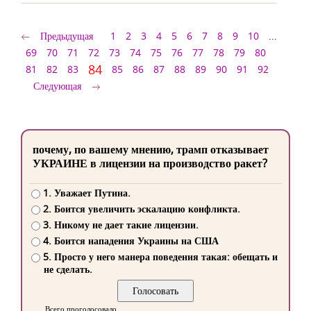
Предыдущая
1
2
3
4
5
6
7
8
9
10
...
69
70
71
72
73
74
75
76
77
78
79
80
84
81
82
83
85
86
87
88
89
90
91
92
Следующая
почему, по вашему мнению, трамп отказывает
УКРАИНЕ в лицензии на производство ракет?
1. Уважает Путина.
2. Боится увеличить эскалацию конфликта.
3. Никому не дает такие лицензии.
4. Боится нападения Украины на США
5. Просто у него манера поведения такая: обещать и
не сделать.
Всего проголосовало