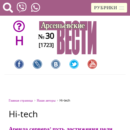
РУБРИКИ
30
№
H
[1723]
Главная страница
Наши авторы
Hi-tech
Hi-tech
Аренда сервера: путь достижения цели,