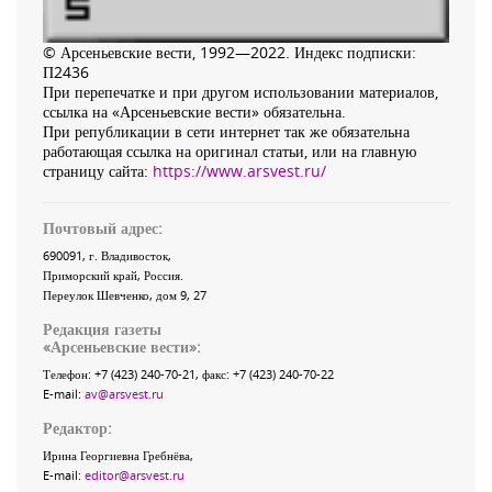
© Арсеньевские вести, 1992—2022. Индекс подписки:
П2436
При перепечатке и при другом использовании материалов,
ссылка на «Арсеньевские вести» обязательна.
При републикации в сети интернет так же обязательна
работающая ссылка на оригинал статьи, или на главную
страницу сайта:
https://www.arsvest.ru/
Почтовый адрес:
690091
, г.
Владивосток
,
Приморский край
,
Россия
.
Переулок Шевченко
, дом 9, 27
Редакция газеты
«
Арсеньевские вести
»:
Телефон:
+7 (423) 240-70-21
, факс:
+7 (423) 240-70-22
E-mail:
av@arsvest.ru
Редактор:
Ирина Георгиевна Гребнёва,
E-mail:
editor@arsvest.ru