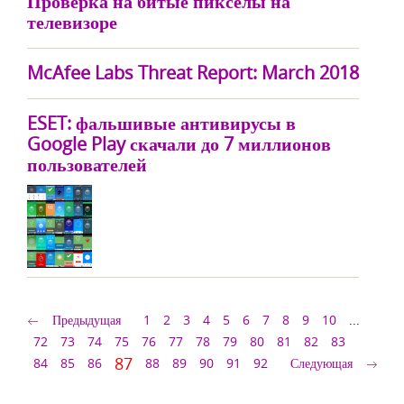
Проверка на битые пикселы на
телевизоре
McAfee Labs Threat Report: March 2018
ESET: фальшивые антивирусы в
Google Play скачали до 7 миллионов
пользователей
Предыдущая
1
2
3
4
5
6
7
8
9
10
...
72
73
74
75
76
77
78
79
80
81
82
83
87
84
85
86
88
89
90
91
92
Следующая