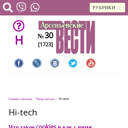
РУБРИКИ
30
№
H
[1723]
Главная страница
Наши авторы
Hi-tech
Hi-tech
Что такое cookies и как с ними