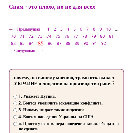
Спам - это плохо, но не для всех
Предыдущая
1
2
3
4
5
6
7
8
9
10
...
70
71
72
73
74
75
76
77
78
79
80
81
85
82
83
84
86
87
88
89
90
91
92
Следующая
почему, по вашему мнению, трамп отказывает
УКРАИНЕ в лицензии на производство ракет?
1. Уважает Путина.
2. Боится увеличить эскалацию конфликта.
3. Никому не дает такие лицензии.
4. Боится нападения Украины на США
5. Просто у него манера поведения такая: обещать и
не сделать.