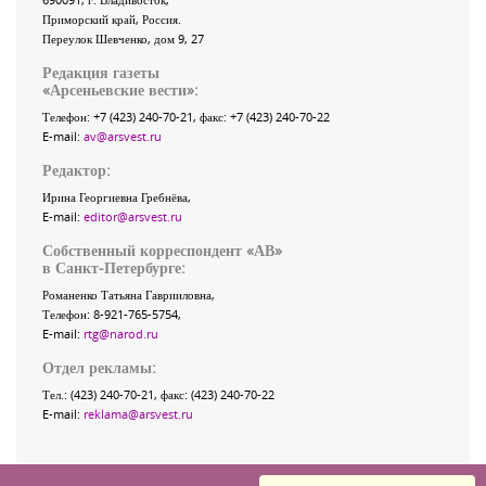
Приморский край
,
Россия
.
Переулок Шевченко
, дом 9, 27
Редакция газеты
«
Арсеньевские вести
»:
Телефон:
+7 (423) 240-70-21
, факс:
+7 (423) 240-70-22
E-mail:
av@arsvest.ru
Редактор:
Ирина Георгиевна Гребнёва,
E-mail:
editor@arsvest.ru
Собственный корреспондент «АВ»
в Санкт-Петербурге:
Романенко Татьяна Гаврииловна,
Телефон: 8-921-765-5754,
E-mail:
rtg@narod.ru
Отдел рекламы:
Тел.: (423) 240-70-21, факс: (423) 240-70-22
E-mail:
reklama@arsvest.ru