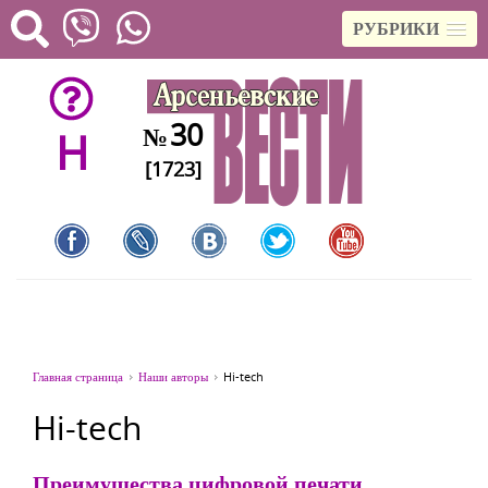
РУБРИКИ
30
№
H
[1723]
Главная страница
Наши авторы
Hi-tech
Hi-tech
Преимущества цифровой печати