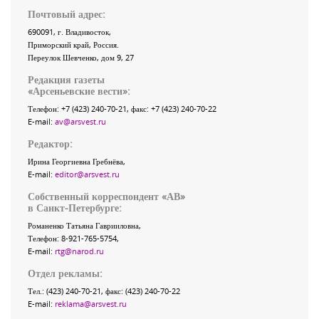
Почтовый адрес:
690091
, г.
Владивосток
,
Приморский край
,
Россия
.
Переулок Шевченко
, дом 9, 27
Редакция газеты
«
Арсеньевские вести
»:
Телефон:
+7 (423) 240-70-21
, факс:
+7 (423) 240-70-22
E-mail:
av@arsvest.ru
Редактор:
Ирина Георгиевна Гребнёва,
E-mail:
editor@arsvest.ru
Собственный корреспондент «АВ»
в Санкт-Петербурге:
Романенко Татьяна Гаврииловна,
Телефон: 8-921-765-5754,
E-mail:
rtg@narod.ru
Отдел рекламы:
Тел.: (423) 240-70-21, факс: (423) 240-70-22
E-mail:
reklama@arsvest.ru