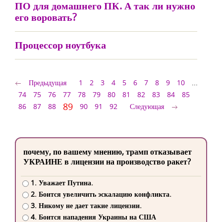
ПО для домашнего ПК. А так ли нужно
его воровать?
Процессор ноутбука
Предыдущая
1
2
3
4
5
6
7
8
9
10
...
74
75
76
77
78
79
80
81
82
83
84
85
89
86
87
88
90
91
92
Следующая
почему, по вашему мнению, трамп отказывает
УКРАИНЕ в лицензии на производство ракет?
1. Уважает Путина.
2. Боится увеличить эскалацию конфликта.
3. Никому не дает такие лицензии.
4. Боится нападения Украины на США