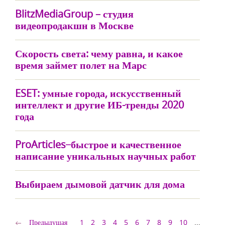
BlitzMediaGroup – студия
видеопродакшн в Москве
Скорость света: чему равна, и какое
время займет полет на Марс
ESET: умные города, искусственный
интеллект и другие ИБ-тренды 2020
года
ProArticles ̶ быстрое и качественное
написание уникальных научных работ
Выбираем дымовой датчик для дома
Предыдущая
1
2
3
4
5
6
7
8
9
10
...