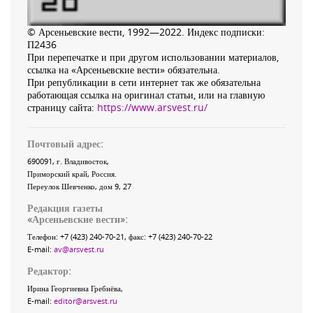
© Арсеньевские вести, 1992—2022. Индекс подписки:
П2436
При перепечатке и при другом использовании материалов,
ссылка на «Арсеньевские вести» обязательна.
При републикации в сети интернет так же обязательна
работающая ссылка на оригинал статьи, или на главную
страницу сайта:
https://www.arsvest.ru/
Почтовый адрес:
690091
, г.
Владивосток
,
Приморский край
,
Россия
.
Переулок Шевченко
, дом 9, 27
Редакция газеты
«
Арсеньевские вести
»:
Телефон:
+7 (423) 240-70-21
, факс:
+7 (423) 240-70-22
E-mail:
av@arsvest.ru
Редактор:
Ирина Георгиевна Гребнёва,
E-mail:
editor@arsvest.ru