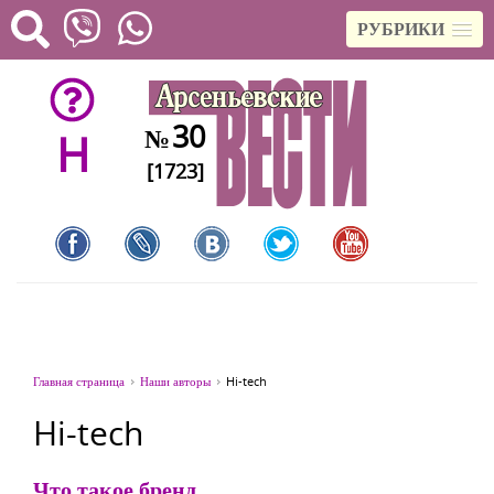
РУБРИКИ
30
№
H
[1723]
Главная страница
Наши авторы
Hi-tech
Hi-tech
Что такое бренд