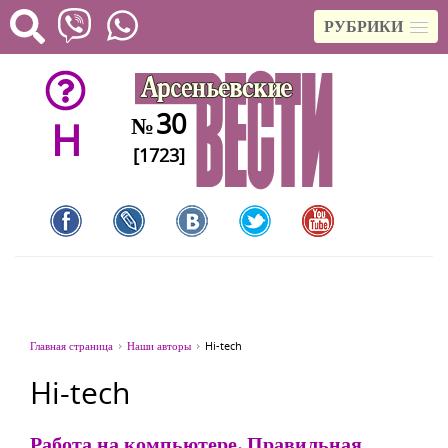
РУБРИКИ
30
№
H
[1723]
Главная страница
Наши авторы
Hi-tech
Hi-tech
Работа на компьютере. Правильная