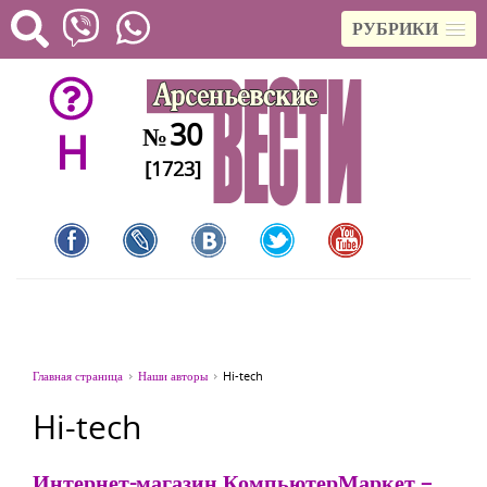
РУБРИКИ
30
№
H
[1723]
Главная страница
Наши авторы
Hi-tech
Hi-tech
Интернет-магазин КомпьютерМаркет –