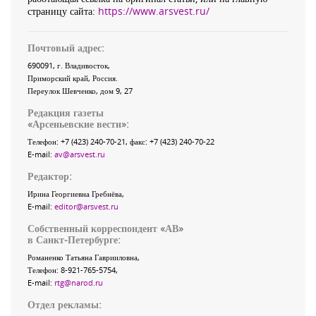
страницу сайта:
https://www.arsvest.ru/
Почтовый адрес:
690091
, г.
Владивосток
,
Приморский край
,
Россия
.
Переулок Шевченко
, дом 9, 27
Редакция газеты
«
Арсеньевские вести
»:
Телефон:
+7 (423) 240-70-21
, факс:
+7 (423) 240-70-22
E-mail:
av@arsvest.ru
Редактор:
Ирина Георгиевна Гребнёва,
E-mail:
editor@arsvest.ru
Собственный корреспондент «АВ»
в Санкт-Петербурге:
Романенко Татьяна Гаврииловна,
Телефон: 8-921-765-5754,
E-mail:
rtg@narod.ru
Отдел рекламы: