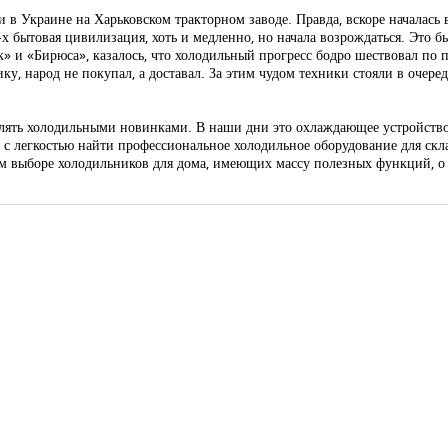
 в Украине на Харьковском тракторном заводе. Правда, вскоре началась 
 бытовая цивилизация, хоть и медленно, но начала возрождаться. Это б
 и «Бирюса», казалось, что холодильный прогресс бодро шествовал по 
, народ не покупал, а доставал. За этим чудом техники стояли в очередя
ивлять холодильными новинками. В наши дни это охлаждающее устройств
с легкостью найти профессиональное холодильное оборудование для скла
ом выборе холодильников для дома, имеющих массу полезных функций, о