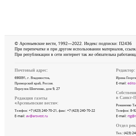
© Арсеньевские вести, 1992—2022. Индекс подписки: П2436
При перепечатке и при другом использовании материалов, ссылка
При републикации в сети интернет так же обязательна работающа
Почтовый адрес:
Редактор:
690091
, г.
Владивосток
,
Ирина Георги
Приморский край
,
Россия
.
E-mail:
edito
Переулок Шевченко
, дом 9, 27
Собственн
в Санкт-П
Редакция газеты
«
Арсеньевские вести
»:
Романенко Та
Телефон:
+7 (423) 240-70-21
, факс:
+7 (423) 240-70-22
Телефон: 8-9
E-mail:
av@arsvest.ru
E-mail:
rtg@
Отдел ре
Тел.: (423) 2