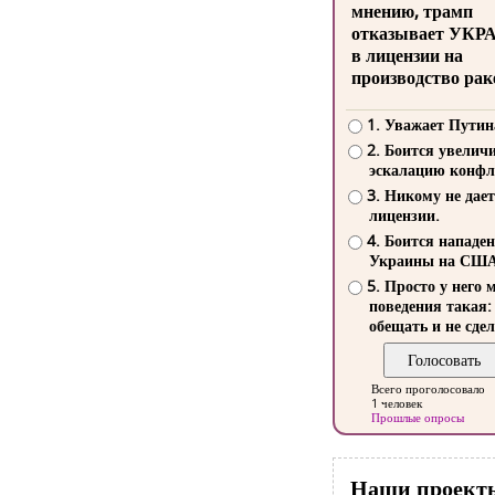
мнению, трамп
отказывает УКР
в лицензии на
производство рак
1. Уважает Путин
2. Боится увелич
эскалацию конфл
3. Никому не дает
лицензии.
4. Боится нападе
Украины на СШ
5. Просто у него 
поведения такая:
обещать и не сдел
Всего проголосовало
1 человек
Прошлые опросы
Наши проект