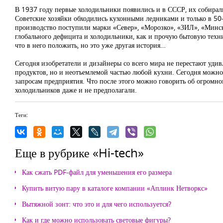
В 1937 году первые холодильники появились и в СССР, их собирали
Советские хозяйки обходились кухонными ледниками и только в 50-х
производство поступили марки «Север», «Морозко», «ЗИЛ», «Минск»
глобального дефицита и холодильники, как и прочую бытовую технику
что в него положить, но это уже другая история…
Сегодня изобретатели и дизайнеры со всего мира не перестают уд
продуктов, но и неотъемлемой частью любой кухни. Сегодня можно 
запросам предприятия. Что после этого можно говорить об огромн
холодильников даже и не предполагали.
Теги:
Еще в рубрике «Hi-tech»
Как сжать PDF-файл для уменьшения его размера
Купить витую пару в каталоге компании «Аплинк Нетворкс»
Вытяжной зонт: что это и для чего используется?
Как и где можно использовать световые фигуры?