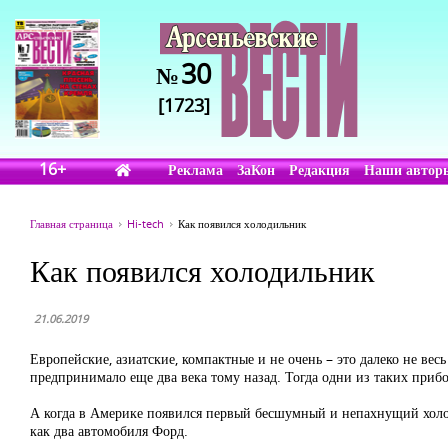
30
№
[1723]
16+
Реклама
ЗаКон
Редакция
Наши автор
Главная страница
Hi-tech
Как появился холодильник
Как появился холодильник
21.06.2019
Европейские, азиатские, компактные и не очень – это далеко не в
предпринимало еще два века тому назад. Тогда одни из таких прибо
А когда в Америке появился первый бесшумный и непахнущий холоди
как два автомобиля Форд.