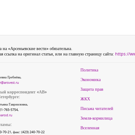
 на «Арсеньевские вести» обязательна.
я ссылка на оригинал статьи, или на главную страницу сайта:
https://w
Политика
евна Гребнёва,
Экономика
r@arsvest.ru
Защита прав
ый корреспондент «АВ»
етербурге:
ЖКХ
тьяна Гаврииловна,
Письма читателей
21-765-5754,
narod.ru
Земля-кормилица
кламы:
Вселенная
40-70-21, факс: (423) 240-70-22