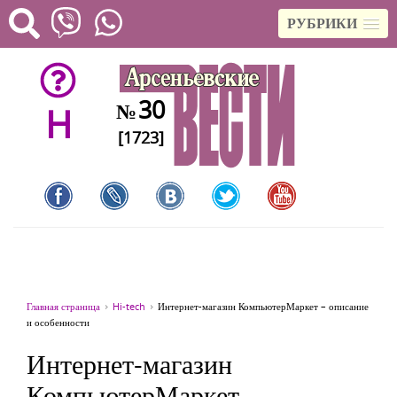
РУБРИКИ
30
№
H
[1723]
Главная страница
Hi-tech
Интернет-магазин КомпьютерМаркет – описание
и особенности
Интернет-магазин
КомпьютерМаркет –