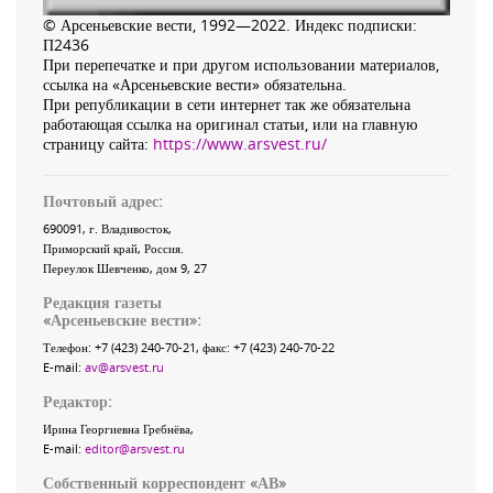
© Арсеньевские вести, 1992—2022. Индекс подписки:
П2436
При перепечатке и при другом использовании материалов,
ссылка на «Арсеньевские вести» обязательна.
При републикации в сети интернет так же обязательна
работающая ссылка на оригинал статьи, или на главную
страницу сайта:
https://www.arsvest.ru/
Почтовый адрес:
690091
, г.
Владивосток
,
Приморский край
,
Россия
.
Переулок Шевченко
, дом 9, 27
Редакция газеты
«
Арсеньевские вести
»:
Телефон:
+7 (423) 240-70-21
, факс:
+7 (423) 240-70-22
E-mail:
av@arsvest.ru
Редактор:
Ирина Георгиевна Гребнёва,
E-mail:
editor@arsvest.ru
Собственный корреспондент «АВ»