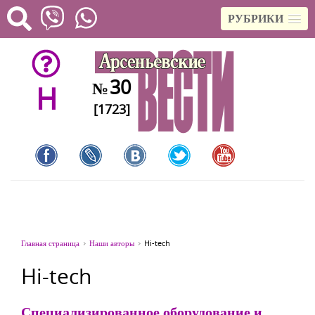
РУБРИКИ
30
№
H
[1723]
Главная страница
Наши авторы
Hi-tech
Hi-tech
Специализированное оборудование и