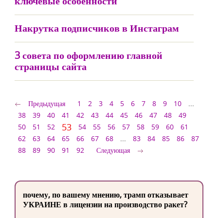
ключевые особенности
Накрутка подписчиков в Инстаграм
3 совета по оформлению главной
страницы сайта
Предыдущая
1
2
3
4
5
6
7
8
9
10
...
38
39
40
41
42
43
44
45
46
47
48
49
53
50
51
52
54
55
56
57
58
59
60
61
62
63
64
65
66
67
68
...
83
84
85
86
87
88
89
90
91
92
Следующая
почему, по вашему мнению, трамп отказывает
УКРАИНЕ в лицензии на производство ракет?