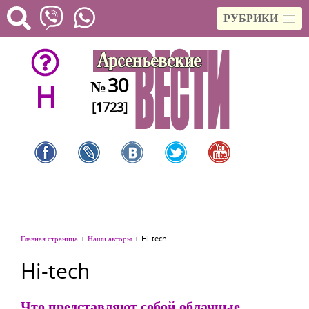
РУБРИКИ
30
№
H
[1723]
Главная страница
Наши авторы
Hi-tech
Hi-tech
Что представляют собой облачные