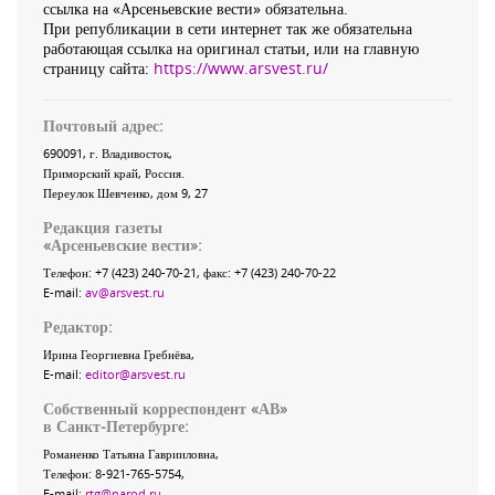
ссылка на «Арсеньевские вести» обязательна.
При републикации в сети интернет так же обязательна
работающая ссылка на оригинал статьи, или на главную
страницу сайта:
https://www.arsvest.ru/
Почтовый адрес:
690091
, г.
Владивосток
,
Приморский край
,
Россия
.
Переулок Шевченко
, дом 9, 27
Редакция газеты
«
Арсеньевские вести
»:
Телефон:
+7 (423) 240-70-21
, факс:
+7 (423) 240-70-22
E-mail:
av@arsvest.ru
Редактор:
Ирина Георгиевна Гребнёва,
E-mail:
editor@arsvest.ru
Собственный корреспондент «АВ»
в Санкт-Петербурге:
Романенко Татьяна Гаврииловна,
Телефон: 8-921-765-5754,
E-mail:
rtg@narod.ru