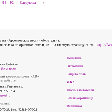
91
92
Следующая
 на «Арсеньевские вести» обязательна.
я ссылка на оригинал статьи, или на главную страницу сайта:
https://w
Политика
евна Гребнёва,
Экономика
r@arsvest.ru
Защита прав
ый корреспондент «АВ»
етербурге:
ЖКХ
тьяна Гаврииловна,
Письма читателей
21-765-5754,
narod.ru
Земля-кормилица
кламы:
Вселенная
40-70-21, факс: (423) 240-70-22