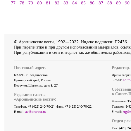
77
78
79
80
81
82
83
84
85
86
87
88
89
90
© Арсеньевские вести, 1992—2022. Индекс подписки: П2436
При перепечатке и при другом использовании материалов, ссылка
При републикации в сети интернет так же обязательна работающа
Почтовый адрес:
Редактор:
690091
, г.
Владивосток
,
Ирина Георги
Приморский край
,
Россия
.
E-mail:
edito
Переулок Шевченко
, дом 9, 27
Собственн
в Санкт-П
Редакция газеты
«
Арсеньевские вести
»:
Романенко Та
Телефон:
+7 (423) 240-70-21
, факс:
+7 (423) 240-70-22
Телефон: 8-9
E-mail:
av@arsvest.ru
E-mail:
rtg@
Отдел ре
Тел.: (423) 2