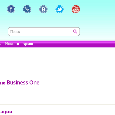
ы
Новости
Архив
ию Business One
мации