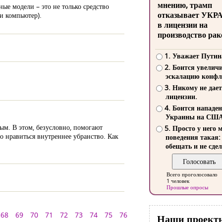
мнению, трамп
е модели – это не только средство
отказывает УКР
и компьютер).
в лицензии на
производство рак
1. Уважает Путин
2. Боится увелич
эскалацию конфл
3. Никому не дает
лицензии.
4. Боится нападе
Украины на СШ
ым. В этом, безусловно, помогают
5. Просто у него 
но нравиться внутреннее убранство. Как
поведения такая:
обещать и не сдел
Всего проголосовало
1 человек
Прошлые опросы
68
69
70
71
72
73
74
75
76
Наши проект