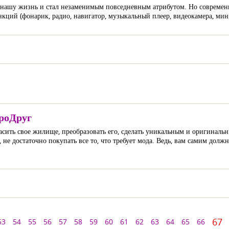
нашу жизнь и стал незаменимым повседневным атрибутом. Но современны
нкций (фонарик, радио, навигатор, музыкальный плеер, видеокамера, мин
роДруг
асить свое жилище, преобразовать его, сделать уникальным и оригинальн
не достаточно покупать все то, что требует мода. Ведь, вам самим долж
67
53
54
55
56
57
58
59
60
61
62
63
64
65
66