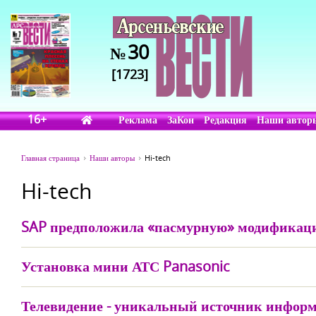
30
№
[1723]
16+
Реклама
ЗаКон
Редакция
Наши автор
Главная страница
Наши авторы
Hi-tech
Hi-tech
SAP предположила «пасмурную» модификац
Установка мини АТС Panasonic
Телевидение - уникальный источник инфор