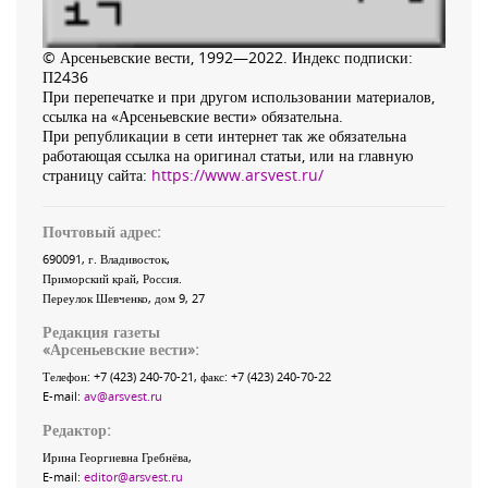
© Арсеньевские вести, 1992—2022. Индекс подписки:
П2436
При перепечатке и при другом использовании материалов,
ссылка на «Арсеньевские вести» обязательна.
При републикации в сети интернет так же обязательна
работающая ссылка на оригинал статьи, или на главную
страницу сайта:
https://www.arsvest.ru/
Почтовый адрес:
690091
, г.
Владивосток
,
Приморский край
,
Россия
.
Переулок Шевченко
, дом 9, 27
Редакция газеты
«
Арсеньевские вести
»:
Телефон:
+7 (423) 240-70-21
, факс:
+7 (423) 240-70-22
E-mail:
av@arsvest.ru
Редактор:
Ирина Георгиевна Гребнёва,
E-mail:
editor@arsvest.ru