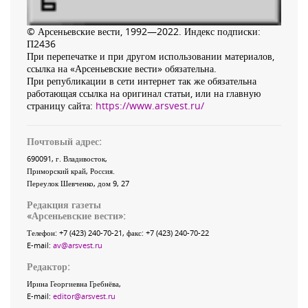
© Арсеньевские вести, 1992—2022. Индекс подписки:
П2436
При перепечатке и при другом использовании материалов,
ссылка на «Арсеньевские вести» обязательна.
При републикации в сети интернет так же обязательна
работающая ссылка на оригинал статьи, или на главную
страницу сайта:
https://www.arsvest.ru/
Почтовый адрес:
690091
, г.
Владивосток
,
Приморский край
,
Россия
.
Переулок Шевченко
, дом 9, 27
Редакция газеты
«
Арсеньевские вести
»:
Телефон:
+7 (423) 240-70-21
, факс:
+7 (423) 240-70-22
E-mail:
av@arsvest.ru
Редактор:
Ирина Георгиевна Гребнёва,
E-mail:
editor@arsvest.ru