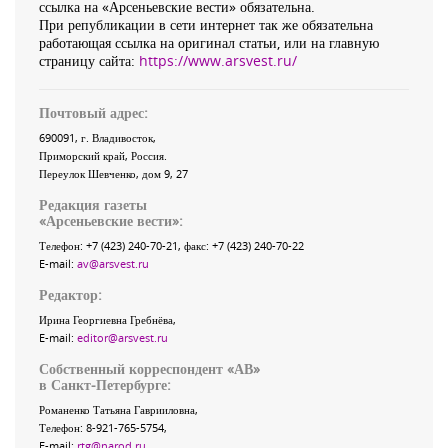
ссылка на «Арсеньевские вести» обязательна.
При републикации в сети интернет так же обязательна
работающая ссылка на оригинал статьи, или на главную
страницу сайта:
https://www.arsvest.ru/
Почтовый адрес:
690091
, г.
Владивосток
,
Приморский край
,
Россия
.
Переулок Шевченко
, дом 9, 27
Редакция газеты
«
Арсеньевские вести
»:
Телефон:
+7 (423) 240-70-21
, факс:
+7 (423) 240-70-22
E-mail:
av@arsvest.ru
Редактор:
Ирина Георгиевна Гребнёва,
E-mail:
editor@arsvest.ru
Собственный корреспондент «АВ»
в Санкт-Петербурге:
Романенко Татьяна Гаврииловна,
Телефон: 8-921-765-5754,
E-mail:
rtg@narod.ru