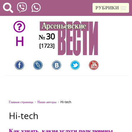
РУБРИКИ
30
№
H
[1723]
Главная страница
Наши авторы
Hi-tech
Hi-tech
Как узнать, какие услуги подключены