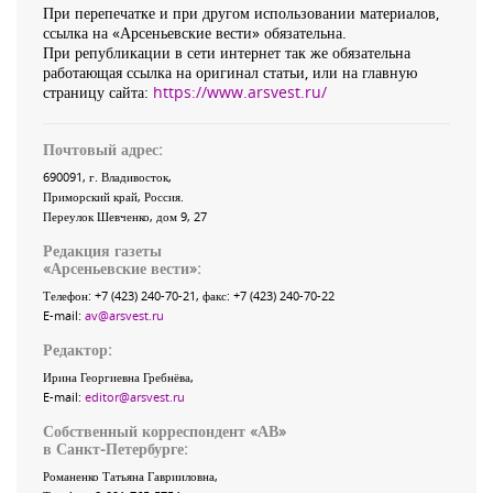
При перепечатке и при другом использовании материалов,
ссылка на «Арсеньевские вести» обязательна.
При републикации в сети интернет так же обязательна
работающая ссылка на оригинал статьи, или на главную
страницу сайта:
https://www.arsvest.ru/
Почтовый адрес:
690091
, г.
Владивосток
,
Приморский край
,
Россия
.
Переулок Шевченко
, дом 9, 27
Редакция газеты
«
Арсеньевские вести
»:
Телефон:
+7 (423) 240-70-21
, факс:
+7 (423) 240-70-22
E-mail:
av@arsvest.ru
Редактор:
Ирина Георгиевна Гребнёва,
E-mail:
editor@arsvest.ru
Собственный корреспондент «АВ»
в Санкт-Петербурге:
Романенко Татьяна Гаврииловна,