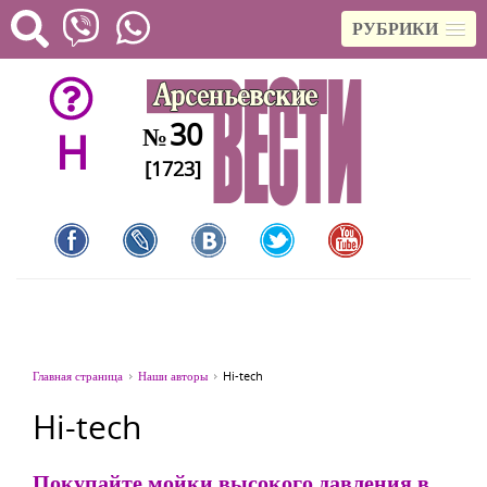
РУБРИКИ
30
№
H
[1723]
Главная страница
Наши авторы
Hi-tech
Hi-tech
Покупайте мойки высокого давления в