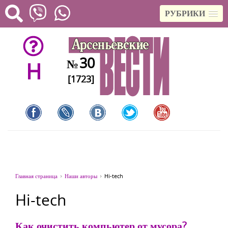
РУБРИКИ
30
№
H
[1723]
Главная страница
Наши авторы
Hi-tech
Hi-tech
Как очистить компьютер от мусора?