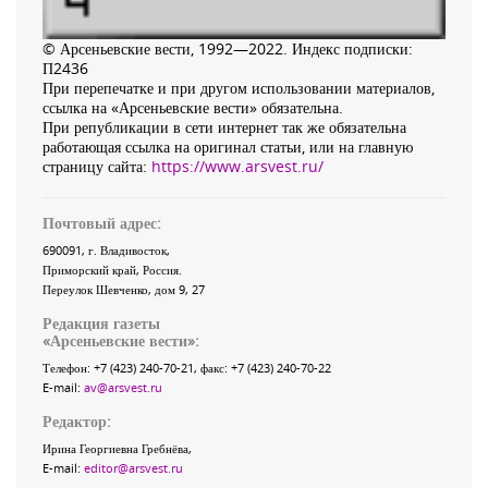
© Арсеньевские вести, 1992—2022. Индекс подписки:
П2436
При перепечатке и при другом использовании материалов,
ссылка на «Арсеньевские вести» обязательна.
При републикации в сети интернет так же обязательна
работающая ссылка на оригинал статьи, или на главную
страницу сайта:
https://www.arsvest.ru/
Почтовый адрес:
690091
, г.
Владивосток
,
Приморский край
,
Россия
.
Переулок Шевченко
, дом 9, 27
Редакция газеты
«
Арсеньевские вести
»:
Телефон:
+7 (423) 240-70-21
, факс:
+7 (423) 240-70-22
E-mail:
av@arsvest.ru
Редактор:
Ирина Георгиевна Гребнёва,
E-mail:
editor@arsvest.ru