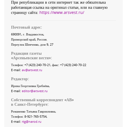
При републикации в сети интернет так же обязательна
работающая ссылка на оригинал статьи, или на главную
страницу сайта:
https://www.arsvest.ru/
Почтовый адрес:
690091
, г.
Владивосток
,
Приморский край
,
Россия
.
Переулок Шевченко
, дом 9, 27
Редакция газеты
«
Арсеньевские вести
»:
Телефон:
+7 (423) 240-70-21
, факс:
+7 (423) 240-70-22
E-mail:
av@arsvest.ru
Редактор:
Ирина Георгиевна Гребнёва,
E-mail:
editor@arsvest.ru
Собственный корреспондент «АВ»
в Санкт-Петербурге:
Романенко Татьяна Гаврииловна,
Телефон: 8-921-765-5754,
E-mail:
rtg@narod.ru