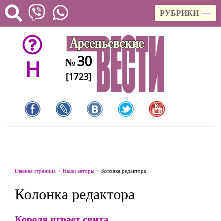
РУБРИКИ
30
№
H
[1723]
Главная страница
Наши авторы
Колонка редактора
Колонка редактора
Короля играет свита