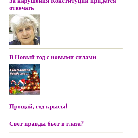
За нарушения Конституции придется
отвечать
В Новый год с новыми силами
Прощай, год крысы!
Свет правды бьет в глаза?