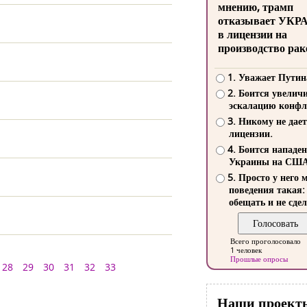
мнению, трамп
отказывает УКР
в лицензии на
производство рак
1. Уважает Путин
2. Боится увелич
эскалацию конфл
3. Никому не дает
лицензии.
4. Боится нападе
Украины на СШ
5. Просто у него 
поведения такая:
обещать и не сдел
Всего проголосовало
1 человек
Прошлые опросы
28
29
30
31
32
33
Наши проект