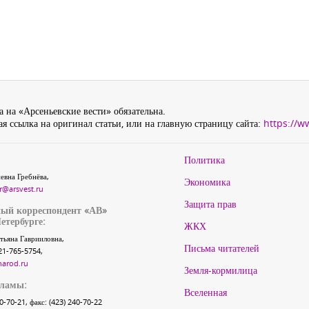
 на «Арсеньевские вести» обязательна.
я ссылка на оригинал статьи, или на главную страницу сайта:
https://w
Политика
евна Гребнёва,
Экономика
r@arsvest.ru
Защита прав
ый корреспондент «АВ»
етербурге:
ЖКХ
тьяна Гаврииловна,
Письма читателей
21-765-5754,
narod.ru
Земля-кормилица
кламы:
Вселенная
40-70-21, факс: (423) 240-70-22