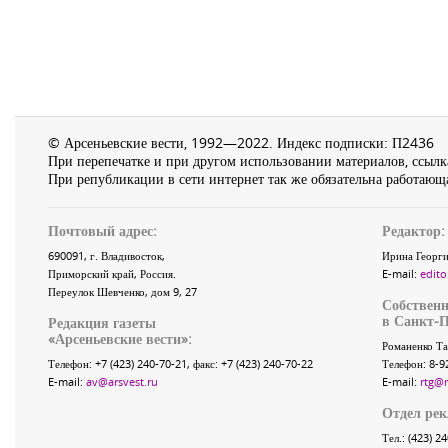
© Арсеньевские вести, 1992—2022. Индекс подписки: П2436
При перепечатке и при другом использовании материалов, ссылка
При републикации в сети интернет так же обязательна работающа
Почтовый адрес:
Редактор:
690091
, г.
Владивосток
,
Ирина Георги
Приморский край
,
Россия
.
E-mail:
edito
Переулок Шевченко
, дом 9, 27
Собственн
в Санкт-П
Редакция газеты
«
Арсеньевские вести
»:
Романенко Та
Телефон:
+7 (423) 240-70-21
, факс:
+7 (423) 240-70-22
Телефон: 8-9
E-mail:
av@arsvest.ru
E-mail:
rtg@
Отдел ре
Тел.: (423) 2