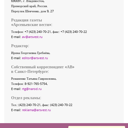
690091
, г.
Владивосток
,
Приморский край
,
Россия
.
Переулок Шевченко
, дом 9, 27
Редакция газеты
«
Арсеньевские вести
»:
Телефон:
+7 (423) 240-70-21
, факс:
+7 (423) 240-70-22
E-mail:
av@arsvest.ru
Редактор:
Ирина Георгиевна Гребнёва,
E-mail:
editor@arsvest.ru
Собственный корреспондент «АВ»
в Санкт-Петербурге:
Романенко Татьяна Гаврииловна,
Телефон: 8-921-765-5754,
E-mail:
rtg@narod.ru
Отдел рекламы:
Тел.: (423) 240-70-21, факс: (423) 240-70-22
E-mail:
reklama@arsvest.ru