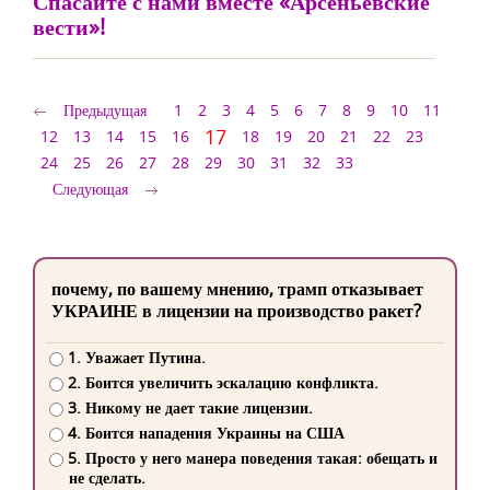
Спасайте с нами вместе «Арсеньевские
вести»!
Предыдущая
1
2
3
4
5
6
7
8
9
10
11
17
12
13
14
15
16
18
19
20
21
22
23
24
25
26
27
28
29
30
31
32
33
Следующая
почему, по вашему мнению, трамп отказывает
УКРАИНЕ в лицензии на производство ракет?
1. Уважает Путина.
2. Боится увеличить эскалацию конфликта.
3. Никому не дает такие лицензии.
4. Боится нападения Украины на США
5. Просто у него манера поведения такая: обещать и
не сделать.