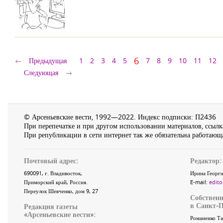
6
Предыдущая
1
2
3
4
5
7
8
9
10
11
12
Следующая
© Арсеньевские вести, 1992—2022. Индекс подписки: П2436
При перепечатке и при другом использовании материалов, ссылка
При републикации в сети интернет так же обязательна работающа
Почтовый адрес:
Редактор:
690091
, г.
Владивосток
,
Ирина Георги
Приморский край
,
Россия
.
E-mail:
edito
Переулок Шевченко
, дом 9, 27
Собственн
в Санкт-П
Редакция газеты
«
Арсеньевские вести
»:
Романенко Та