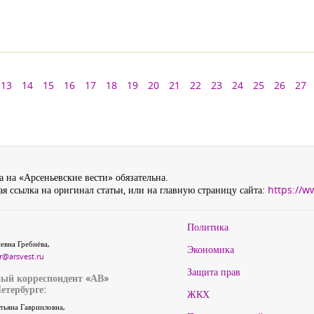
13
14
15
16
17
18
19
20
21
22
23
24
25
26
27
 на «Арсеньевские вести» обязательна.
я ссылка на оригинал статьи, или на главную страницу сайта:
https://w
Политика
евна Гребнёва,
Экономика
r@arsvest.ru
Защита прав
ый корреспондент «АВ»
етербурге:
ЖКХ
тьяна Гаврииловна,