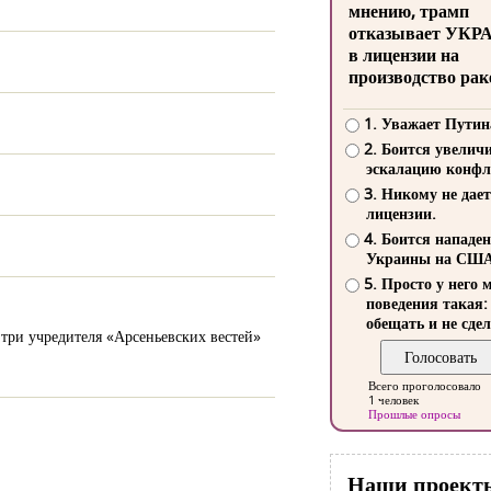
мнению, трамп
отказывает УКР
в лицензии на
производство рак
1. Уважает Путин
2. Боится увелич
эскалацию конфл
3. Никому не дает
лицензии.
4. Боится нападе
Украины на СШ
5. Просто у него 
поведения такая:
обещать и не сдел
 три учредителя «Арсеньевских вестей»
Всего проголосовало
1 человек
Прошлые опросы
Наши проект