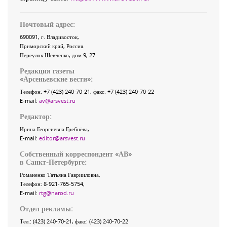
Почтовый адрес:
690091
, г.
Владивосток
,
Приморский край
,
Россия
.
Переулок Шевченко
, дом 9, 27
Редакция газеты
«
Арсеньевские вести
»:
Телефон:
+7 (423) 240-70-21
, факс:
+7 (423) 240-70-22
E-mail:
av@arsvest.ru
Редактор:
Ирина Георгиевна Гребнёва,
E-mail:
editor@arsvest.ru
Собственный корреспондент «АВ»
в Санкт-Петербурге:
Романенко Татьяна Гаврииловна,
Телефон: 8-921-765-5754,
E-mail:
rtg@narod.ru
Отдел рекламы:
Тел.: (423) 240-70-21, факс: (423) 240-70-22