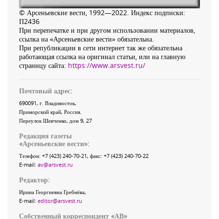
© Арсеньевские вести, 1992—2022. Индекс подписки:
П2436
При перепечатке и при другом использовании материалов,
ссылка на «Арсеньевские вести» обязательна.
При републикации в сети интернет так же обязательна
работающая ссылка на оригинал статьи, или на главную
страницу сайта:
https://www.arsvest.ru/
Почтовый адрес:
690091
, г.
Владивосток
,
Приморский край
,
Россия
.
Переулок Шевченко
, дом 9, 27
Редакция газеты
«
Арсеньевские вести
»:
Телефон:
+7 (423) 240-70-21
, факс:
+7 (423) 240-70-22
E-mail:
av@arsvest.ru
Редактор:
Ирина Георгиевна Гребнёва,
E-mail:
editor@arsvest.ru
Собственный корреспондент «АВ»