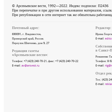
© Арсеньевские вести, 1992—2022. Индекс подписки: П2436
При перепечатке и при другом использовании материалов, ссылка
При републикации в сети интернет так же обязательна работающа
Почтовый адрес:
Редактор:
690091
, г.
Владивосток
,
Ирина Георги
Приморский край
,
Россия
.
E-mail:
edito
Переулок Шевченко
, дом 9, 27
Собственн
в Санкт-П
Редакция газеты
«
Арсеньевские вести
»:
Романенко Та
Телефон:
+7 (423) 240-70-21
, факс:
+7 (423) 240-70-22
Телефон: 8-9
E-mail:
av@arsvest.ru
E-mail:
rtg@
Отдел ре
Тел.: (423) 2
E-mail:
rekla