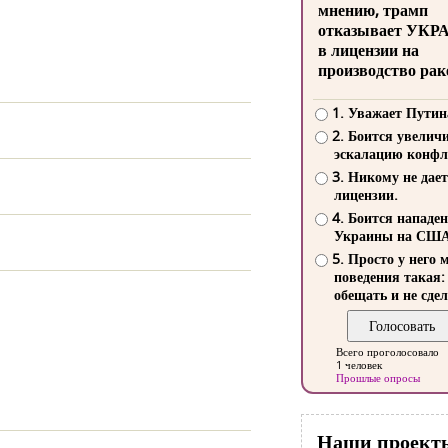
мнению, трамп
отказывает УКР
в лицензии на
производство рак
1. Уважает Путин
2. Боится увелич
эскалацию конфл
3. Никому не дает
лицензии.
4. Боится нападе
Украины на СШ
5. Просто у него 
поведения такая:
обещать и не сдел
Всего проголосовало
1 человек
Прошлые опросы
Наши проект