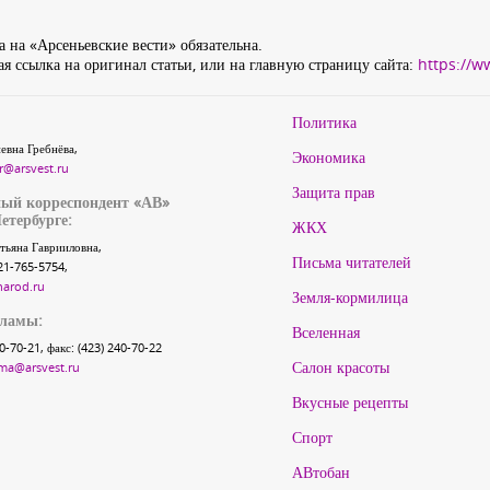
 на «Арсеньевские вести» обязательна.
я ссылка на оригинал статьи, или на главную страницу сайта:
https://w
Политика
евна Гребнёва,
Экономика
r@arsvest.ru
Защита прав
ый корреспондент «АВ»
етербурге:
ЖКХ
тьяна Гаврииловна,
Письма читателей
21-765-5754,
narod.ru
Земля-кормилица
кламы:
Вселенная
40-70-21, факс: (423) 240-70-22
Салон красоты
ma@arsvest.ru
Вкусные рецепты
Спорт
АВтобан