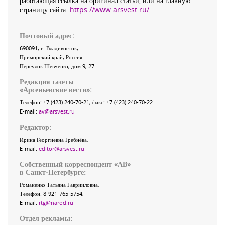
работающая ссылка на оригинал статьи, или на главную
страницу сайта:
https://www.arsvest.ru/
Почтовый адрес:
690091
, г.
Владивосток
,
Приморский край
,
Россия
.
Переулок Шевченко
, дом 9, 27
Редакция газеты
«
Арсеньевские вести
»:
Телефон:
+7 (423) 240-70-21
, факс:
+7 (423) 240-70-22
E-mail:
av@arsvest.ru
Редактор:
Ирина Георгиевна Гребнёва,
E-mail:
editor@arsvest.ru
Собственный корреспондент «АВ»
в Санкт-Петербурге:
Романенко Татьяна Гаврииловна,
Телефон: 8-921-765-5754,
E-mail:
rtg@narod.ru
Отдел рекламы: