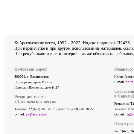
© Арсеньевские вести, 1992—2022. Индекс подписки: П2436
При перепечатке и при другом использовании материалов, ссылка
При републикации в сети интернет так же обязательна работающа
Почтовый адрес:
Редактор:
690091
, г.
Владивосток
,
Ирина Георги
Приморский край
,
Россия
.
E-mail:
edito
Переулок Шевченко
, дом 9, 27
Собственн
в Санкт-П
Редакция газеты
«
Арсеньевские вести
»:
Романенко Та
Телефон:
+7 (423) 240-70-21
, факс:
+7 (423) 240-70-22
Телефон: 8-9
E-mail:
av@arsvest.ru
E-mail:
rtg@
Отдел ре
Тел.: (423) 2