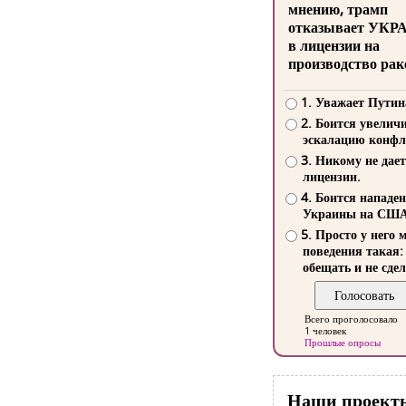
мнению, трамп
отказывает УКР
в лицензии на
производство рак
1. Уважает Путин
2. Боится увелич
эскалацию конфл
3. Никому не дает
лицензии.
4. Боится нападе
Украины на СШ
5. Просто у него 
поведения такая:
обещать и не сдел
Всего проголосовало
1 человек
Прошлые опросы
Наши проект