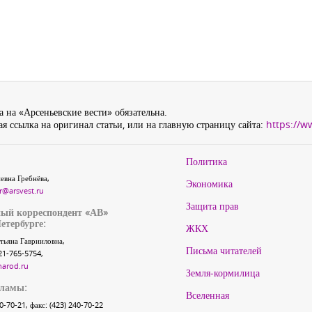
 на «Арсеньевские вести» обязательна.
я ссылка на оригинал статьи, или на главную страницу сайта:
https://w
Политика
евна Гребнёва,
Экономика
r@arsvest.ru
Защита прав
ый корреспондент «АВ»
етербурге:
ЖКХ
тьяна Гаврииловна,
Письма читателей
21-765-5754,
narod.ru
Земля-кормилица
кламы:
Вселенная
40-70-21, факс: (423) 240-70-22