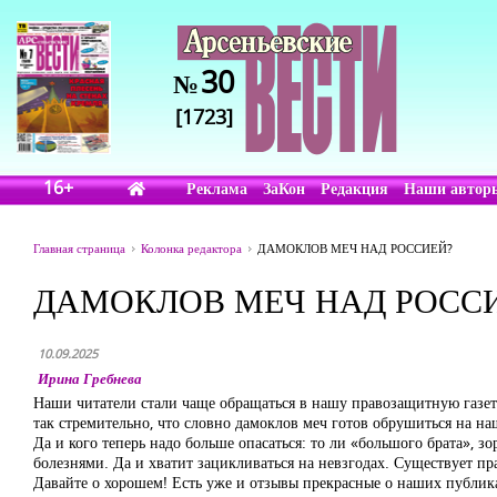
30
№
[1723]
16+
Реклама
ЗаКон
Редакция
Наши автор
Главная страница
Колонка редактора
ДАМОКЛОВ МЕЧ НАД РОССИЕЙ?
ДАМОКЛОВ МЕЧ НАД РОСС
10.09.2025
Ирина Гребнева
Наши читатели стали чаще обращаться в нашу правозащитную газет
так стремительно, что словно дамоклов меч готов обрушиться на на
Да и кого теперь надо больше опасаться: то ли «большого брата», 
болезнями. Да и хватит зацикливаться на невзгодах. Существует п
Давайте о хорошем! Есть уже и отзывы прекрасные о наших публика