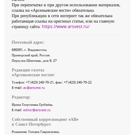
При перепечатке и при другом использовании материалов,
ссылка на «Арсеньевские вести» обязательна.
При републикации в сети интернет так же обязательна
работающая ссылка на оригинал статьи, или на главную
страницу сайта:
https://www.arsvest.ru/
Почтовый адрес:
690091
, г.
Владивосток
,
Приморский край
,
Россия
.
Переулок Шевченко
, дом 9, 27
Редакция газеты
«
Арсеньевские вести
»:
Телефон:
+7 (423) 240-70-21
, факс:
+7 (423) 240-70-22
E-mail:
av@arsvest.ru
Редактор:
Ирина Георгиевна Гребнёва,
E-mail:
editor@arsvest.ru
Собственный корреспондент «АВ»
в Санкт-Петербурге:
Романенко Татьяна Гаврииловна,