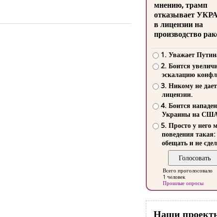
мнению, трамп
отказывает УКР
в лицензии на
производство рак
1. Уважает Путин
2. Боится увелич
эскалацию конфл
3. Никому не дает
лицензии.
4. Боится нападе
Украины на СШ
5. Просто у него 
поведения такая:
обещать и не сдел
Всего проголосовало
1 человек
Прошлые опросы
Наши проект