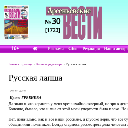
30
№
[1723]
16+
Реклама
ЗаКон
Редакция
Наши автор
Главная страница
Колонка редактора
Русская лапша
Русская лапша
28.11.2018
Ирина ГРЕБНЕВА
Да знаю я, что характер у меня чрезвычайно скверный, не зря в дет
Конечно, бывало, что и мне от этой моей упертости было плохо. Но 
Нет, изначально, как и все наши россияне, я глубоко верю, что все
обещаниями политиков. Всегда стараюсь рассмотреть дела человека