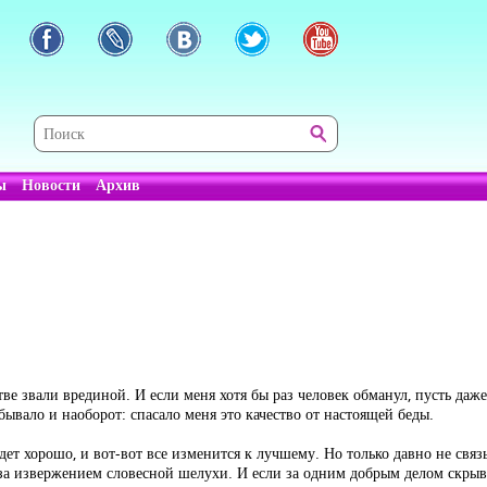
ы
Новости
Архив
стве звали врединой. И если меня хотя бы раз человек обманул, пусть даж
бывало и наоборот: спасало меня это качество от настоящей беды.
 будет хорошо, и вот-вот все изменится к лучшему. Но только давно не св
 за извержением словесной шелухи. И если за одним добрым делом скры