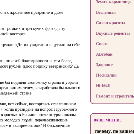
Земля-кормилица
но и откровенное презрение и даже
Вселенная
Салон красоты
ом громких и трескучих фраз (сразу
Вкусные рецепты
иной восторга:
Спорт
труда». «Дети» увидели и ощутили на себе
АВтобан
ли, никакой благодарности и, тем более,
Здоровье
тысяч рублей плюс подачку ветеранских? Да
Посиделки
учше бы подняли экономику страны и убрали
Hi-tech
 предпринимателем, я заработала бы намного
медвежьей стране.
Ремонт и строитель
маю, вот сейчас, восторгаясь ставленником
», когда президент на вопрос зарубежного
 взрослых в Беслане после штурма школы
ных молодых людей, перечеркивающие
ВАШЕ МНЕНИЕ
онов» и «капремонтов»? И бесконечные
почему, по вашем