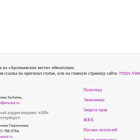
 на «Арсеньевские вести» обязательна.
я ссылка на оригинал статьи, или на главную страницу сайта:
https://w
Политика
евна Гребнёва,
Экономика
r@arsvest.ru
Защита прав
ый корреспондент «АВ»
етербурге:
ЖКХ
тьяна Гаврииловна,
Письма читателей
21-765-5754,
narod.ru
Земля-кормилица