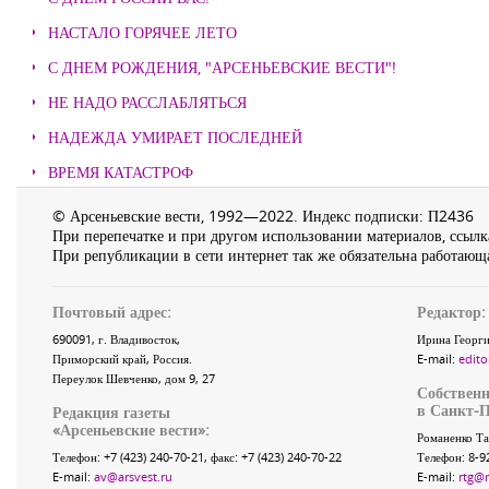
НАСТАЛО ГОРЯЧЕЕ ЛЕТО
С ДНЕМ РОЖДЕНИЯ, "АРСЕНЬЕВСКИЕ ВЕСТИ"!
НЕ НАДО РАССЛАБЛЯТЬСЯ
НАДЕЖДА УМИРАЕТ ПОСЛЕДНЕЙ
ВРЕМЯ КАТАСТРОФ
© Арсеньевские вести, 1992—2022. Индекс подписки: П2436
При перепечатке и при другом использовании материалов, ссылка
При републикации в сети интернет так же обязательна работающа
Почтовый адрес:
Редактор:
690091
, г.
Владивосток
,
Ирина Георги
Приморский край
,
Россия
.
E-mail:
edito
Переулок Шевченко
, дом 9, 27
Собственн
в Санкт-П
Редакция газеты
«
Арсеньевские вести
»:
Романенко Та
Телефон:
+7 (423) 240-70-21
, факс:
+7 (423) 240-70-22
Телефон: 8-9
E-mail:
av@arsvest.ru
E-mail:
rtg@