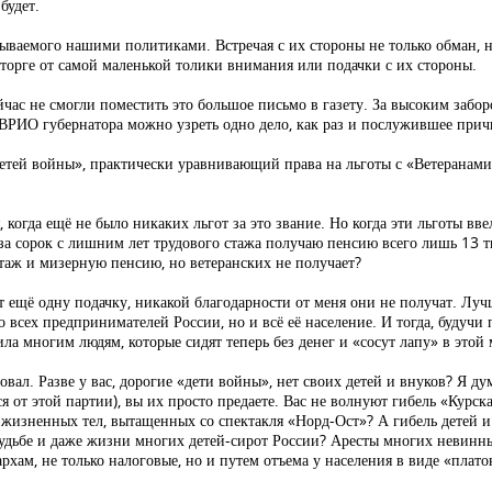
будет.
нываемого нашими политиками. Встречая с их стороны не только обман, 
сторге от самой маленькой толики внимания или подачки с их стороны.
ас не смогли поместить это большое письмо в газету. За высоким забор
о ВРИО губернатора можно узреть одно дело, как раз и послужившее прич
етей войны», практически уравнивающий права на льготы с «Ветеранами 
, когда ещё не было никаких льгот за это звание. Но когда эти льготы вве
то за сорок с лишним лет трудового стажа получаю пенсию всего лишь 13 
стаж и мизерную пенсию, но ветеранских не получает?
ят ещё одну подачку, никакой благодарности от меня они не получат. Л
о всех предпринимателей России, но и всё её население. И тогда, будучи
ла многим людям, которые сидят теперь без денег и «сосут лапу» в этой 
вал. Разве у вас, дорогие «дети войны», нет своих детей и внуков? Я ду
от этой партии), вы их просто предаете. Вас не волнуют гибель «Курска
зжизненных тел, вытащенных со спектакля «Норд-Ост»? А гибель детей и
судьбе и даже жизни многих детей-сирот России? Аресты многих невин
хам, не только налоговые, но и путем отъема у населения в виде «плат