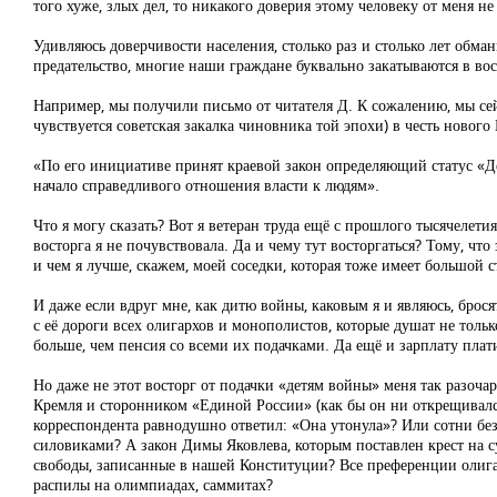
того хуже, злых дел, то никакого доверия этому человеку от меня не 
Удивляюсь доверчивости населения, столько раз и столько лет обма
предательство, многие наши граждане буквально закатываются в во
Например, мы получили письмо от читателя Д. К сожалению, мы сейч
чувствуется советская закалка чиновника той эпохи) в честь новог
«По его инициативе принят краевой закон определяющий статус «Д
начало справедливого отношения власти к людям».
Что я могу сказать? Вот я ветеран труда ещё с прошлого тысячелетия
восторга я не почувствовала. Да и чему тут восторгаться? Тому, ч
и чем я лучше, скажем, моей соседки, которая тоже имеет большой 
И даже если вдруг мне, как дитю войны, каковым я и являюсь, брос
с её дороги всех олигархов и монополистов, которые душат не тольк
больше, чем пенсия со всеми их подачками. Да ещё и зарплату плати
Но даже не этот восторг от подачки «детям войны» меня так разочаро
Кремля и сторонником «Единой России» (как бы он ни открещивался 
корреспондента равнодушно ответил: «Она утонула»? Или сотни бе
силовиками? А закон Димы Яковлева, которым поставлен крест на 
свободы, записанные в нашей Конституции? Все преференции олигар
распилы на олимпиадах, саммитах?