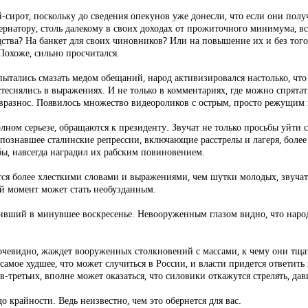
й-сирот, поскольку до сведения опекунов уже донесли, что если они по
рнатору, столь далекому в своих доходах от прожиточного минимума, все
дства? На банкет для своих чиновников? Или на повышение их и без того
Похоже, сильно просчитался.
ытались смазать медом обещаний, народ активизировался настолько, что 
стеснялись в выражениях. И не только в комментариях, где можно спрята
 вразнос. Появилось множество видеороликов с острым, просто режущим
ном серьезе, обращаются к президенту. Звучат не только просьбы уйти со
 познавшее сталинские репрессии, включающие расстрелы и лагеря, более 
ы, навсегда наградил их рабским повиновением.
тся более хлесткими словами и выражениями, чем шутки молодых, звучат
ой момент может стать необузданным.
ивший в минувшее воскресенье. Невооруженным глазом видно, что народ
 очевидно, жаждет вооруженных столкновений с массами, к чему они тща
самое худшее, что может случиться в России, и власти придется ответить з
-третьих, вполне может оказаться, что силовики откажутся стрелять, дави
 крайности. Ведь неизвестно, чем это обернется для вас.