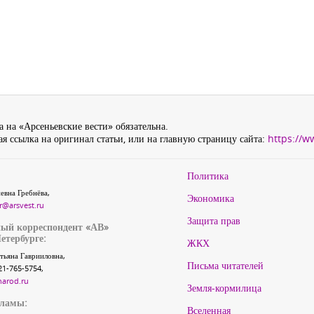
 на «Арсеньевские вести» обязательна.
я ссылка на оригинал статьи, или на главную страницу сайта:
https://w
Политика
евна Гребнёва,
Экономика
r@arsvest.ru
Защита прав
ый корреспондент «АВ»
етербурге:
ЖКХ
тьяна Гаврииловна,
Письма читателей
21-765-5754,
narod.ru
Земля-кормилица
кламы:
Вселенная