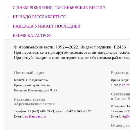
С ДНЕМ РОЖДЕНИЯ, "АРСЕНЬЕВСКИЕ ВЕСТИ"!
НЕ НАДО РАССЛАБЛЯТЬСЯ
НАДЕЖДА УМИРАЕТ ПОСЛЕДНЕЙ
ВРЕМЯ КАТАСТРОФ
© Арсеньевские вести, 1992—2022. Индекс подписки: П2436
При перепечатке и при другом использовании материалов, ссылка
При републикации в сети интернет так же обязательна работающа
Почтовый адрес:
Редактор:
690091
, г.
Владивосток
,
Ирина Георги
Приморский край
,
Россия
.
E-mail:
edito
Переулок Шевченко
, дом 9, 27
Собственн
в Санкт-П
Редакция газеты
«
Арсеньевские вести
»:
Романенко Та
Телефон:
+7 (423) 240-70-21
, факс:
+7 (423) 240-70-22
Телефон: 8-9
E-mail:
av@arsvest.ru
E-mail:
rtg@
Отдел ре