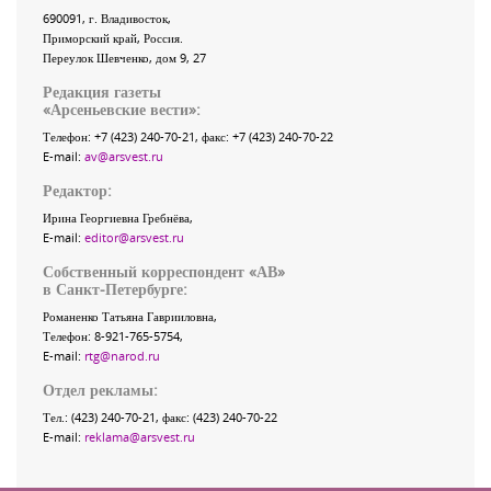
690091
, г.
Владивосток
,
Приморский край
,
Россия
.
Переулок Шевченко
, дом 9, 27
Редакция газеты
«
Арсеньевские вести
»:
Телефон:
+7 (423) 240-70-21
, факс:
+7 (423) 240-70-22
E-mail:
av@arsvest.ru
Редактор:
Ирина Георгиевна Гребнёва,
E-mail:
editor@arsvest.ru
Собственный корреспондент «АВ»
в Санкт-Петербурге:
Романенко Татьяна Гаврииловна,
Телефон: 8-921-765-5754,
E-mail:
rtg@narod.ru
Отдел рекламы:
Тел.: (423) 240-70-21, факс: (423) 240-70-22
E-mail:
reklama@arsvest.ru