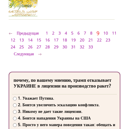
9
Предыдущая
1
2
3
4
5
6
7
8
10
11
12
13
14
15
16
17
18
19
20
21
22
23
24
25
26
27
28
29
30
31
32
33
Следующая
почему, по вашему мнению, трамп отказывает
УКРАИНЕ в лицензии на производство ракет?
1. Уважает Путина.
2. Боится увеличить эскалацию конфликта.
3. Никому не дает такие лицензии.
4. Боится нападения Украины на США
5. Просто у него манера поведения такая: обещать и