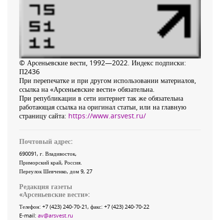
© Арсеньевские вести, 1992—2022. Индекс подписки:
П2436
При перепечатке и при другом использовании материалов,
ссылка на «Арсеньевские вести» обязательна.
При републикации в сети интернет так же обязательна
работающая ссылка на оригинал статьи, или на главную
страницу сайта:
https://www.arsvest.ru/
Почтовый адрес:
690091
, г.
Владивосток
,
Приморский край
,
Россия
.
Переулок Шевченко
, дом 9, 27
Редакция газеты
«
Арсеньевские вести
»:
Телефон:
+7 (423) 240-70-21
, факс:
+7 (423) 240-70-22
E-mail:
av@arsvest.ru