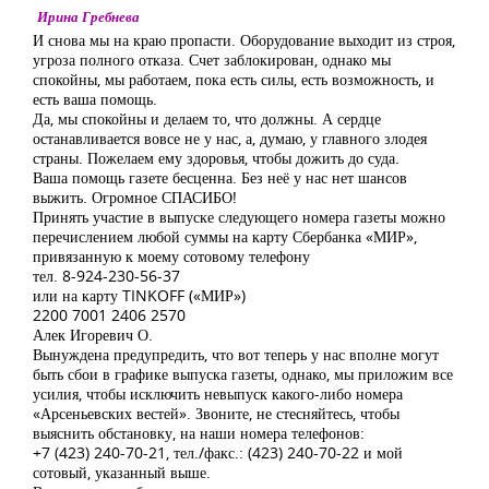
Ирина Гребнева
И снова мы на краю пропасти. Оборудование выходит из строя,
угроза полного отказа. Счет заблокирован, однако мы
спокойны, мы работаем, пока есть силы, есть возможность, и
есть ваша помощь.
Да, мы спокойны и делаем то, что должны. А сердце
останавливается вовсе не у нас, а, думаю, у главного злодея
страны. Пожелаем ему здоровья, чтобы дожить до суда.
Ваша помощь газете бесценна. Без неё у нас нет шансов
выжить. Огромное СПАСИБО!
Принять участие в выпуске следующего номера газеты можно
перечислением любой суммы на карту Сбербанка «МИР»,
привязанную к моему сотовому телефону
тел. 8-924-230-56-37
или на карту TINKOFF («МИР»)
2200 7001 2406 2570
Алек Игоревич О.
Вынуждена предупредить, что вот теперь у нас вполне могут
быть сбои в графике выпуска газеты, однако, мы приложим все
усилия, чтобы исключить невыпуск какого-либо номера
«Арсеньевских вестей». Звоните, не стесняйтесь, чтобы
выяснить обстановку, на наши номера телефонов:
+7 (423) 240-70-21, тел./факс.: (423) 240-70-22 и мой
сотовый, указанный выше.