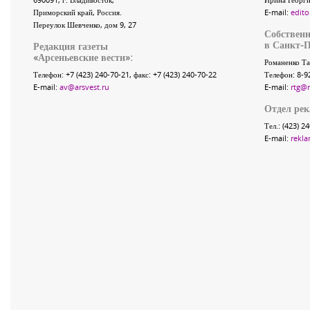
Приморский край
,
Россия
.
E-mail:
edito
Переулок Шевченко
, дом 9, 27
Собственн
в Санкт-П
Редакция газеты
«
Арсеньевские вести
»:
Романенко Та
Телефон:
+7 (423) 240-70-21
, факс:
+7 (423) 240-70-22
Телефон: 8-9
E-mail:
av@arsvest.ru
E-mail:
rtg@
Отдел ре
Тел.: (423) 2
E-mail:
rekla