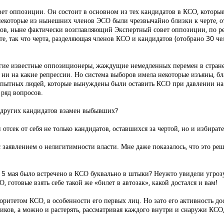
ет оппозиции. Он состоит в основном из тех кандидатов в КСО, которые
некоторые из нынешних членов ЭСО были чрезвычайно близки к черте, о
в, ныне фактически возглавляющий Экспертный совет оппозиции, по ре
те, так что черта, разделяющая членов КСО и кандидатов (отобрано 30 ч
гие известные оппозиционеры, жаждущие немедленных перемен в стране 
я ни на какие репрессии. Но система выборов имела некоторые изъяны, б
пытных людей, которые вынуждены были оставить КСО при давлении на н
 ряд вопросов.
 других кандидатов взамен выбывших?
тсек от себя не только кандидатов, оставшихся за чертой, но и избират
заявлением о нелигитимности власти. Мне даже показалось, что это р
е 5 мая было встречено в КСО буквально в штыки? Неужто увидели угрозу
 готовые взять себе такой же «билет в автозак», какой достался и вам!
ритетом КСО, в особенности его первых лиц. Но зато его активность дос
иков, а можно и растерять, рассматривая каждого внутри и снаружи КСО,