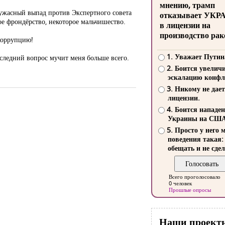
мнению, трамп
 ужасный выпад против Экспертного совета
отказывает УКР
ое фрондёрство, некоторое мальчишество.
в лицензии на
производство рак
 коррупцию!
1. Уважает Путин
последний вопрос мучит меня больше всего.
2. Боится увелич
эскалацию конфл
3. Никому не дает
лицензии.
4. Боится нападе
Украины на СШ
5. Просто у него 
поведения такая:
обещать и не сдел
Всего проголосовало
0 человек
Прошлые опросы
Наши проект