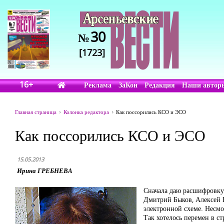
30
№
[1723]
16+
Реклама
ЗаКон
Редакция
Наши автор
Главная страница
Колонка редактора
Как поссорились КСО и ЭСО
Как поссорились КСО и ЭСО
15.05.2013
Ирина ГРЕБНЕВА
Сначала даю расшифровку.
Дмитрий Быков, Алексей Н
электронной схеме. Несмо
Так хотелось перемен в ст