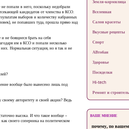
Земля-кормилица
 не попали в него, поскольку недобрали
тсекающей кандидатов от членства в КСО.
Вселенная
зультатам выборов и количеству набранных
Салон красоты
еловек), не попавших туда, прошла прямо над
Вкусные рецепты
и не боящиеся брать на себя
Спорт
лагодаря им в КСО и попали несколько
их. Нормальная ситуация, но я так и не
АВтобан
Здоровье
Посиделки
елей?
Hi-tech
ешение вообще было вынесено лишь под
Ремонт и строитель
 своему авторитету и своей акции? Ведь
таточно высока. И что такое вообще –
ВАШЕ МНЕНИЕ
 как своего соперника на политическом
почему, по вашем