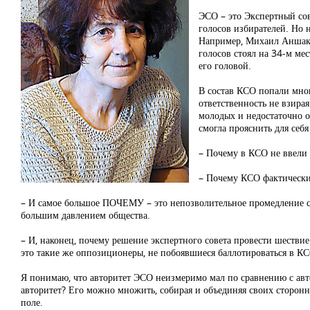
ЭСО – это Экспертный сов
голосов избирателей. Но 
Например, Михаил Аншако
голосов стоял на 34-м мес
его головой.
В состав КСО попали мно
ответственность не взира
молодых и недостаточно о
смогла прояснить для себя
– Почему в КСО не ввели
– Почему КСО фактически о
– И самое большое ПОЧЕМУ – это непозволительное промедление с 
большим давлением общества.
– И, наконец, почему решение экспертного совета провести шестви
это такие же оппозиционеры, не побоявшиеся баллотироваться в КСО,
Я понимаю, что авторитет ЭСО неизмеримо мал по сравнению с авто
авторитет? Его можно множить, собирая и объединяя своих сторонн
поле.