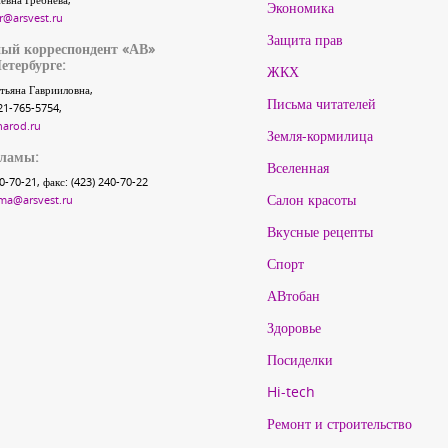
Экономика
r@arsvest.ru
Защита прав
ый корреспондент «АВ»
етербурге:
ЖКХ
тьяна Гаврииловна,
Письма читателей
21-765-5754,
narod.ru
Земля-кормилица
кламы:
Вселенная
40-70-21, факс: (423) 240-70-22
Салон красоты
ma@arsvest.ru
Вкусные рецепты
Спорт
АВтобан
Здоровье
Посиделки
Hi-tech
Ремонт и строительство