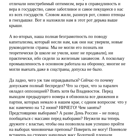
отличали неистребимый оптимизм, вера в справедливость и
вера в государство, самое заботливое и самое пекущееся о нас
из всех государств. Словом жили, разинув рот, словно птенцы
в гнездышке. Вот и наложили нам в этот рот дерьма выше
крыши.
А во-вторых, наша полная безграмотность по поводу
капитализма, который несли нам, как они нас уверяли, новые
руководители страны. Мы не могли его познать ни
теоретически (в школе не учили, книг не продавали), ни
практически, ибо сидели за железным занавесом. А поскольку
промышленность в основном работала на оборонку, многие не
могли выехать даже в соцстраны, допуска не было.
Да ладно, чего уж там оправдываться? Сейчас-то почему
допускаем полный беспредел? Что за страх, что за паралич
овладел оппозицией? Взять хотя бы Владивосток. Перед
выходом предыдущего номера я обзвонила все движения и
партии, которых немало в нашем крае, с одним вопросом: что у
вас намечено на 12 июня? НИЧЕГО! Чем заняты?
Предстоящими выборами? А разве День России – не повод
пообщаться с массами перед выборами? Неужели вы теперь
дружите с властью, чтобы она позволила вам успешно пройти
на выборах чиновничьи препоны? Поверить не могу! Поневоле
встанешь на сторону народных масс Болотной площади,