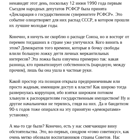
ненавидят этот день, поскольку 12 июня 1990 года первым
Съездом народных депутатов РСФСР была принята
«Декларация о государственном суверенитете РСФСР». Это
событие олицетворяет для них распад СССР, в котором прошли
их лучшие молодые годы.
Конечно, я ничуть не скорблю о распаде Союза, но и восторг от
перемен тогдашних в стране уже улетучился. Кого винить в
этом? Демократов того времени, которые в бочку свободы
влили большую ложку дегтя личных меркантильных
интересов? Эта ложка была озвучена примерно так: какая
разница, кто приватизирует собственность (народную, между
прочим), лишь бы она ушла в частные руки.
Какой простор эта позиция открыла предприимчивым или
просто жадным, имеющим доступ к власти! Как широко тогда
развернулась коррупция, ибо взятки широким потоком
хлынули к распорядителям государственным имуществом! Ну и
другие начальнички не терялись, глядя на них. Да и бандитизм
90-х годов тоже опирался на эту принятую «демократами»
установку.
А мы-то где были? Конечно, есть у нас смягчающие вину
обстоятельства. Это, во-первых, синдром «гомо советикус», как
очень метко обозвали воспитанников страны Советов. Нас