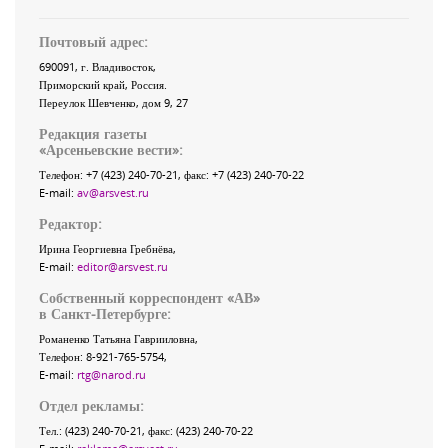
Почтовый адрес:
690091
, г.
Владивосток
,
Приморский край
,
Россия
.
Переулок Шевченко
, дом 9, 27
Редакция газеты
«
Арсеньевские вести
»:
Телефон:
+7 (423) 240-70-21
, факс:
+7 (423) 240-70-22
E-mail:
av@arsvest.ru
Редактор:
Ирина Георгиевна Гребнёва,
E-mail:
editor@arsvest.ru
Собственный корреспондент «АВ»
в Санкт-Петербурге:
Романенко Татьяна Гаврииловна,
Телефон: 8-921-765-5754,
E-mail:
rtg@narod.ru
Отдел рекламы:
Тел.: (423) 240-70-21, факс: (423) 240-70-22