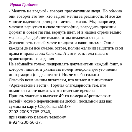
Ирина Гребнева
- Мечтать не вредно! - говорят прагматичные люди. Но обычно
они говорят это тем, кто выдает мечты за реальность. И все же
многие надеютсяпретворить мечты в жизнь. Мы, например,
мечтаем вернуться в свою типографию, возродить прежний
формат и объем газеты, вернуть цвет. И в нашей стремительно
меняющейся действительности мы недалеки от цели.
Жизненность нашей мечте придают и ваши письма. Они с
каждым днем всё смелее, острее, полны желания защитить свои
права и права своих близких. А это и есть тема нашего
правозащитного издания.
Не забывайте только подкреплять документами каждый факт, о
котором пишете, и указывать номер телефона для уточнения
информации (не для печати). Иначе мы бессильны.
Спасибо всем нашим читателям, кто читает и выписывает
«Арсеньевские вести». Горячая благодарность тем, кто
помогает газете выжить в эти нелегкие времена.
Принять участие в выпуске 49-го номера «Арсеньевских
вестей» можно перечислением любой, посильной для вас
суммы на карту Сбербанка «МИР»
2202 2003 7765 2746,
привязанную к моему телефону
8-924-230-56-37.