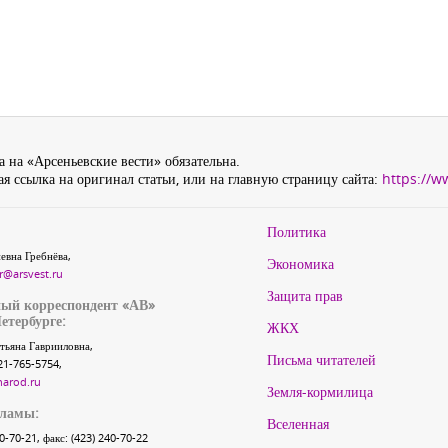
 на «Арсеньевские вести» обязательна.
я ссылка на оригинал статьи, или на главную страницу сайта:
https://w
Политика
евна Гребнёва,
Экономика
r@arsvest.ru
Защита прав
ый корреспондент «АВ»
етербурге:
ЖКХ
тьяна Гаврииловна,
Письма читателей
21-765-5754,
narod.ru
Земля-кормилица
кламы:
Вселенная
40-70-21, факс: (423) 240-70-22