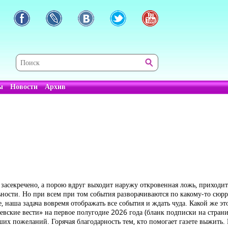
ы
Новости
Архив
засекречено, а порою вдруг выходит наружу откровенная ложь, приходитс
льности. Но при всем при том события разворачиваются по какому-то сю
наша задача вовремя отображать все события и ждать чуда. Какой же это
ьевские вести» на первое полугодие 2026 года (бланк подписки на страни
чших пожеланий. Горячая благодарность тем, кто помогает газете выжить