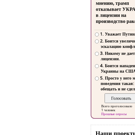
мнению, трамп
отказывает УКР
в лицензии на
производство рак
1. Уважает Путин
2. Боится увелич
эскалацию конфл
3. Никому не дает
лицензии.
4. Боится нападе
Украины на СШ
5. Просто у него 
поведения такая:
обещать и не сдел
Всего проголосовало
1 человек
Прошлые опросы
Наши проект