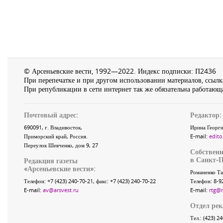
© Арсеньевские вести, 1992—2022. Индекс подписки: П2436
При перепечатке и при другом использовании материалов, ссылка
При републикации в сети интернет так же обязательна работающа
Почтовый адрес:
Редактор:
690091
, г.
Владивосток
,
Ирина Георги
Приморский край
,
Россия
.
E-mail:
edito
Переулок Шевченко
, дом 9, 27
Собственн
в Санкт-П
Редакция газеты
«
Арсеньевские вести
»:
Романенко Та
Телефон:
+7 (423) 240-70-21
, факс:
+7 (423) 240-70-22
Телефон: 8-9
E-mail:
av@arsvest.ru
E-mail:
rtg@
Отдел ре
Тел.: (423) 2