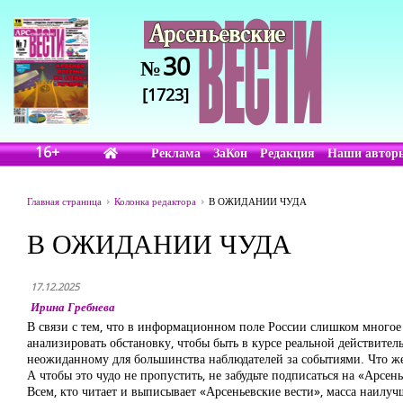
30
№
[1723]
16+
Реклама
ЗаКон
Редакция
Наши автор
Главная страница
Колонка редактора
В ОЖИДАНИИ ЧУДА
В ОЖИДАНИИ ЧУДА
17.12.2025
Ирина Гребнева
В связи с тем, что в информационном поле России слишком многое 
анализировать обстановку, чтобы быть в курсе реальной действите
неожиданному для большинства наблюдателей за событиями. Что же, 
А чтобы это чудо не пропустить, не забудьте подписаться на «Арсен
Всем, кто читает и выписывает «Арсеньевские вести», масса наилу