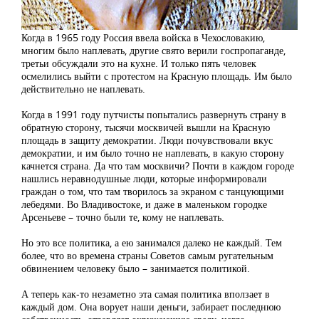
Когда в 1965 году Россия ввела войска в Чехословакию,
многим было наплевать, другие свято верили госпропаганде,
третьи обсуждали это на кухне. И только пять человек
осмелились выйти с протестом на Красную площадь. Им было
действительно не наплевать.
Когда в 1991 году путчисты попытались развернуть страну в
обратную сторону, тысячи москвичей вышли на Красную
площадь в защиту демократии. Люди почувствовали вкус
демократии, и им было точно не наплевать, в какую сторону
качнется страна. Да что там москвичи? Почти в каждом городе
нашлись неравнодушные люди, которые информировали
граждан о том, что там творилось за экраном с танцующими
лебедями. Во Владивостоке, и даже в маленьком городке
Арсеньеве – точно были те, кому не наплевать.
Но это все политика, а ею занимался далеко не каждый. Тем
более, что во времена страны Советов самым ругательным
обвинением человеку было – занимается политикой.
А теперь как-то незаметно эта самая политика вползает в
каждый дом. Она ворует наши деньги, забирает последнюю