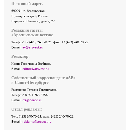
Почтовый адрес:
690091
, г.
Владивосток
,
Приморский край
,
Россия
.
Переулок Шевченко
, дом 9, 27
Редакция газеты
«
Арсеньевские вести
»:
Телефон:
+7 (423) 240-70-21
, факс:
+7 (423) 240-70-22
E-mail:
av@arsvest.ru
Редактор:
Ирина Георгиевна Гребнёва,
E-mail:
editor@arsvest.ru
Собственный корреспондент «АВ»
в Санкт-Петербурге:
Романенко Татьяна Гаврииловна,
Телефон: 8-921-765-5754,
E-mail:
rtg@narod.ru
Отдел рекламы:
Тел.: (423) 240-70-21, факс: (423) 240-70-22
E-mail:
reklama@arsvest.ru