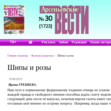
30
№
[1723]
16+
Реклама
ЗаКон
Редакция
Наши автор
Главная страница
Колонка редактора
Шипы и розы
Шипы и розы
19.06.2013
Ирина ГРЕБНЕВА.
Наш путь к нормальному федеральному изданию отнюдь не усыпан р
жаждой правды и свободного мнения способны ждать газету неделю, 
следующий день после её выпуска, печатная версия газеты имеет сво
отстаивая своё мнение по острому вопросу. Например, когда наши ч