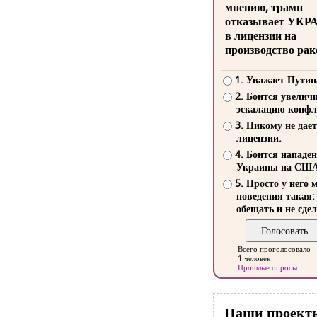
мнению, трамп
отказывает УКР
в лицензии на
производство рак
1. Уважает Путин
2. Боится увелич
эскалацию конфл
3. Никому не дает
лицензии.
4. Боится нападе
Украины на СШ
5. Просто у него 
поведения такая:
обещать и не сдел
Всего проголосовало
1 человек
Прошлые опросы
Наши проект