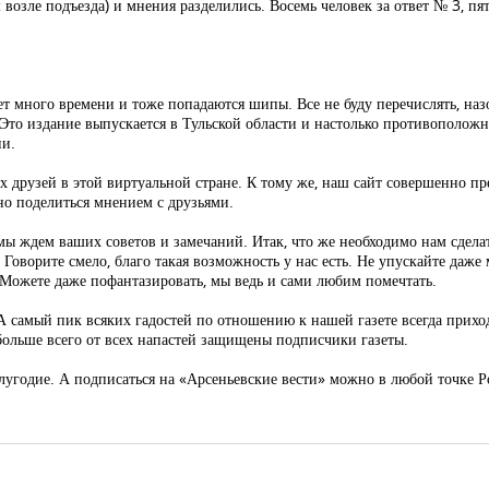
 возле подъезда) и мнения разделились. Восемь человек за ответ № 3, пят
ует много времени и тоже попадаются шипы. Все не буду перечислять, н
. Это издание выпускается в Тульской области и настолько противополож
ии.
х друзей в этой виртуальной стране. К тому же, наш сайт совершенно пре
но поделиться мнением с друзьями.
ы ждем ваших советов и замечаний. Итак, что же необходимо нам сделат
Говорите смело, благо такая возможность у нас есть. Не упускайте даже 
 Можете даже пофантазировать, мы ведь и сами любим помечтать.
 самый пик всяких гадостей по отношению к нашей газете всегда приход
 больше всего от всех напастей защищены подписчики газеты.
лугодие. А подписаться на «Арсеньевские вести» можно в любой точке 