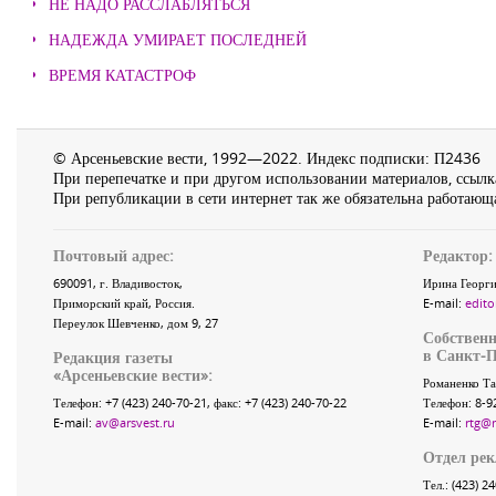
НЕ НАДО РАССЛАБЛЯТЬСЯ
НАДЕЖДА УМИРАЕТ ПОСЛЕДНЕЙ
ВРЕМЯ КАТАСТРОФ
© Арсеньевские вести, 1992—2022. Индекс подписки: П2436
При перепечатке и при другом использовании материалов, ссылка
При републикации в сети интернет так же обязательна работающа
Почтовый адрес:
Редактор:
690091
, г.
Владивосток
,
Ирина Георги
Приморский край
,
Россия
.
E-mail:
edito
Переулок Шевченко
, дом 9, 27
Собственн
в Санкт-П
Редакция газеты
«
Арсеньевские вести
»:
Романенко Та
Телефон:
+7 (423) 240-70-21
, факс:
+7 (423) 240-70-22
Телефон: 8-9
E-mail:
av@arsvest.ru
E-mail:
rtg@
Отдел ре
Тел.: (423) 2