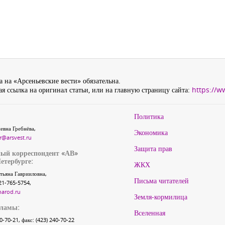
 на «Арсеньевские вести» обязательна.
я ссылка на оригинал статьи, или на главную страницу сайта:
https://w
Политика
евна Гребнёва,
Экономика
r@arsvest.ru
Защита прав
ый корреспондент «АВ»
етербурге:
ЖКХ
тьяна Гаврииловна,
Письма читателей
21-765-5754,
narod.ru
Земля-кормилица
кламы:
Вселенная
40-70-21, факс: (423) 240-70-22