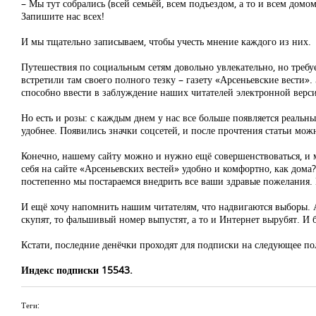
– Мы тут собрались (всей семьёй, всем подъездом, а то и всем домом
Запишите нас всех!
И мы тщательно записываем, чтобы учесть мнение каждого из них.
Путешествия по социальным сетям довольно увлекательно, но треб
встретили там своего полного тезку – газету «Арсеньевские вести»
способно ввести в заблуждение наших читателей электронной верс
Но есть и розы: с каждым днем у нас все больше появляется реальны
удобнее. Появились значки соцсетей, и после прочтения статьи мож
Конечно, нашему сайту можно и нужно ещё совершенствоваться, и м
себя на сайте «Арсеньевских вестей» удобно и комфортно, как дома? 
постепенно мы постараемся внедрить все ваши здравые пожелания.
И ещё хочу напомнить нашим читателям, что надвигаются выборы. А
скупят, то фальшивый номер выпустят, а то и Интернет вырубят. И
Кстати, последние денёчки проходят для подписки на следующее по
Индекс подписки 15543.
Теги: