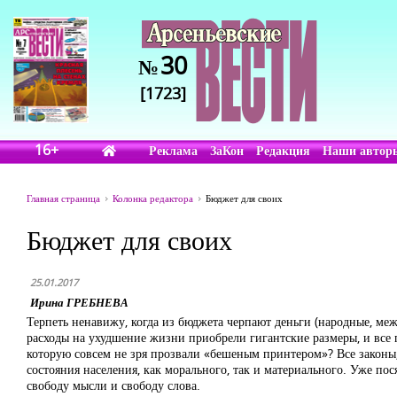
30
№
[1723]
16+
Реклама
ЗаКон
Редакция
Наши автор
Главная страница
Колонка редактора
Бюджет для своих
Бюджет для своих
25.01.2017
Ирина ГРЕБНЕВА
Терпеть ненавижу, когда из бюджета черпают деньги (народные, межд
расходы на ухудшение жизни приобрели гигантские размеры, и все 
которую совсем не зря прозвали «бешеным принтером»? Все законы,
состояния населения, как морального, так и материального. Уже по
свободу мысли и свободу слова.