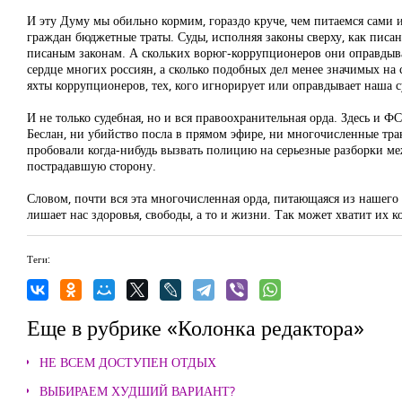
И эту Думу мы обильно кормим, гораздо круче, чем питаемся сами 
граждан бюджетные траты. Суды, исполняя законы сверху, как писан
писаным законам. А скольких ворюг-коррупционеров они оправдыва
сердце многих россиян, а сколько подобных дел менее значимых на с
яхты коррупционеров, тех, кого игнорирует или оправдывает наша с
И не только судебная, но и вся правоохранительная орда. Здесь и 
Беслан, ни убийство посла в прямом эфире, ни многочисленные тр
пробовали когда-нибудь вызвать полицию на серьезные разборки ме
пострадавшую сторону.
Словом, почти вся эта многочисленная орда, питающаяся из нашего 
лишает нас здоровья, свободы, а то и жизни. Так может хватит их к
Теги:
Еще в рубрике «Колонка редактора»
НЕ ВСЕМ ДОСТУПЕН ОТДЫХ
ВЫБИРАЕМ ХУДШИЙ ВАРИАНТ?