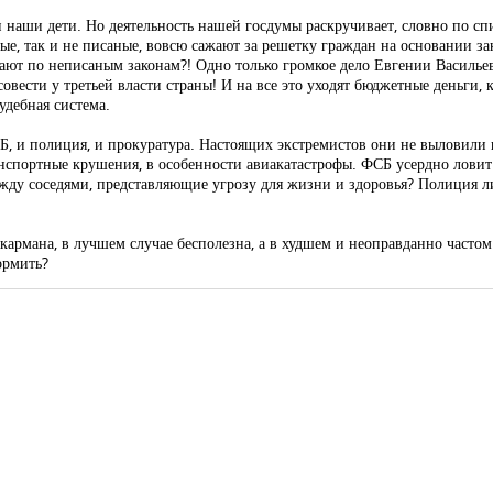
и наши дети. Но деятельность нашей госдумы раскручивает, словно по сп
ые, так и не писаные, вовсю сажают за решетку граждан на основании за
ют по неписаным законам?! Одно только громкое дело Евгении Василье
овести у третьей власти страны! И на все это уходят бюджетные деньги, 
удебная система.
ФСБ, и полиция, и прокуратура. Настоящих экстремистов они не выловили 
анспортные крушения, в особенности авиакатастрофы. ФСБ усердно лови
жду соседями, представляющие угрозу для жизни и здоровья? Полиция ли
кармана, в лучшем случае бесполезна, а в худшем и неоправданно часто
ормить?