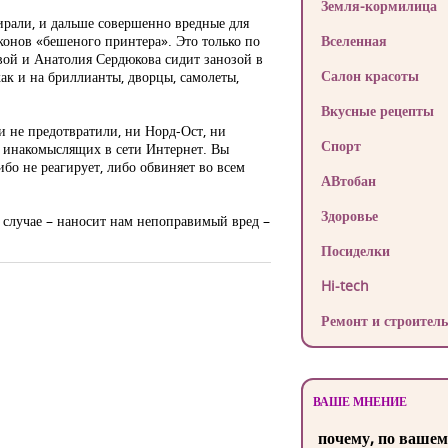
Земля-кормилица
ирали, и дальше совершенно вредные для
конов «бешеного принтера». Это только по
Вселенная
вой и Анатолия Сердюкова сидит занозой в
Салон красоты
как и на бриллианты, дворцы, самолеты,
Вкусные рецепты
и не предотвратили, ни Норд-Ост, ни
Спорт
т инакомыслящих в сети Интернет. Вы
бо не реагирует, либо обвиняет во всем
АВтобан
Здоровье
м случае – наносит нам непоправимый вред –
Посиделки
Hi-tech
Ремонт и строитель
ВАШЕ МНЕНИЕ
почему, по вашем