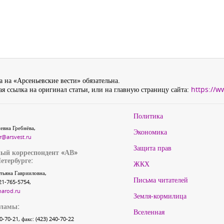
 на «Арсеньевские вести» обязательна.
я ссылка на оригинал статьи, или на главную страницу сайта:
https://w
Политика
евна Гребнёва,
Экономика
r@arsvest.ru
Защита прав
ый корреспондент «АВ»
етербурге:
ЖКХ
тьяна Гаврииловна,
Письма читателей
21-765-5754,
narod.ru
Земля-кормилица
кламы:
Вселенная
40-70-21, факс: (423) 240-70-22