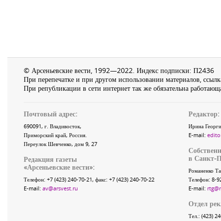
© Арсеньевские вести, 1992—2022. Индекс подписки: П2436
При перепечатке и при другом использовании материалов, ссылка
При републикации в сети интернет так же обязательна работающа
Почтовый адрес:
Редактор:
690091
, г.
Владивосток
,
Ирина Георги
Приморский край
,
Россия
.
E-mail:
edito
Переулок Шевченко
, дом 9, 27
Собственн
в Санкт-П
Редакция газеты
«
Арсеньевские вести
»:
Романенко Та
Телефон:
+7 (423) 240-70-21
, факс:
+7 (423) 240-70-22
Телефон: 8-9
E-mail:
av@arsvest.ru
E-mail:
rtg@
Отдел ре
Тел.: (423) 2