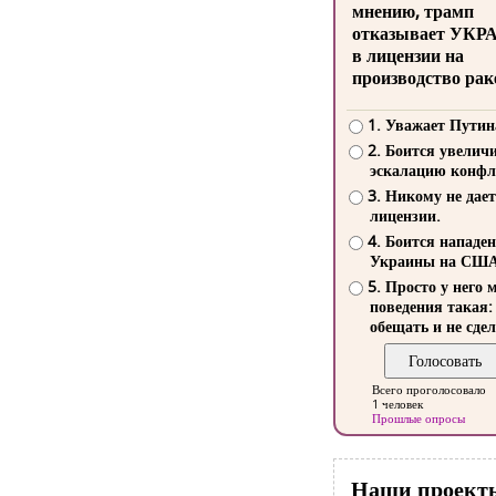
мнению, трамп
отказывает УКР
в лицензии на
производство рак
1. Уважает Путин
2. Боится увелич
эскалацию конфл
3. Никому не дает
лицензии.
4. Боится нападе
Украины на СШ
5. Просто у него 
поведения такая:
обещать и не сдел
Всего проголосовало
1 человек
Прошлые опросы
Наши проект