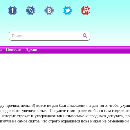
ы
Новости
Архив
у прочим, деньги!) вовсе не для блага населения, а для того, чтобы уху
продолжают увеличиваться. Посудите сами: разве во благо нам содержитс
 которые строчат и утверждают так называемые «народные» депутаты, п
сягнули на самое святое, что строго охраняется пока никем не отмененн