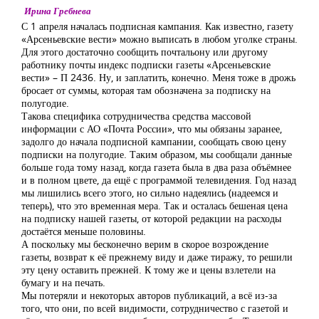
Ирина Гребнева
С 1 апреля началась подписная кампания. Как известно, газету
«Арсеньевские вести» можно выписать в любом уголке страны.
Для этого достаточно сообщить почтальону или другому
работнику почты индекс подписки газеты «Арсеньевские
вести» – П 2436. Ну, и заплатить, конечно. Меня тоже в дрожь
бросает от суммы, которая там обозначена за подписку на
полугодие.
Такова специфика сотрудничества средства массовой
информации с АО «Почта России», что мы обязаны заранее,
задолго до начала подписной кампании, сообщать свою цену
подписки на полугодие. Таким образом, мы сообщали данные
больше года тому назад, когда газета была в два раза объёмнее
и в полном цвете, да ещё с программой телевидения. Год назад
мы лишились всего этого, но сильно надеялись (надеемся и
теперь), что это временная мера. Так и осталась бешеная цена
на подписку нашей газеты, от которой редакции на расходы
достаётся меньше половины.
А поскольку мы бесконечно верим в скорое возрождение
газеты, возврат к её прежнему виду и даже тиражу, то решили
эту цену оставить прежней. К тому же и цены взлетели на
бумагу и на печать.
Мы потеряли и некоторых авторов публикаций, а всё из-за
того, что они, по всей видимости, сотрудничество с газетой и