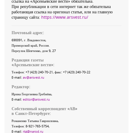
ссылка на «Арсеньевские вести» обязательна.
При републикации в сети интернет так же обязательна
работающая ссылка на оригинал статьи, или на главную
страницу сайта:
https://www.arsvest.ru/
Почтовый адрес:
690091
, г.
Владивосток
,
Приморский край
,
Россия
.
Переулок Шевченко
, дом 9, 27
Редакция газеты
«
Арсеньевские вести
»:
Телефон:
+7 (423) 240-70-21
, факс:
+7 (423) 240-70-22
E-mail:
av@arsvest.ru
Редактор:
Ирина Георгиевна Гребнёва,
E-mail:
editor@arsvest.ru
Собственный корреспондент «АВ»
в Санкт-Петербурге:
Романенко Татьяна Гаврииловна,
Телефон: 8-921-765-5754,
E-mail:
rtg@narod.ru