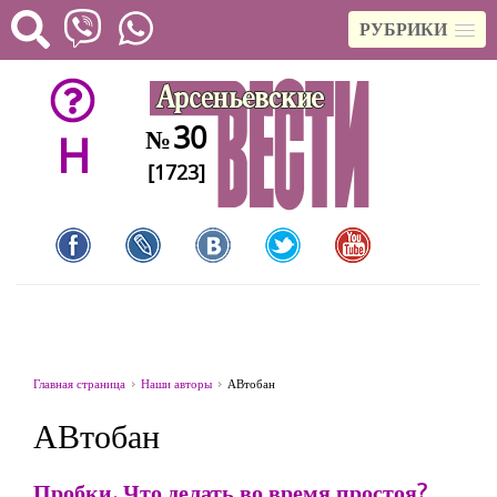
РУБРИКИ
30
№
H
[1723]
Главная страница
Наши авторы
АВтобан
АВтобан
Пробки. Что делать во время простоя?