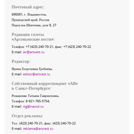
Почтовый адрес:
690091
, г.
Владивосток
,
Приморский край
,
Россия
.
Переулок Шевченко
, дом 9, 27
Редакция газеты
«
Арсеньевские вести
»:
Телефон:
+7 (423) 240-70-21
, факс:
+7 (423) 240-70-22
E-mail:
av@arsvest.ru
Редактор:
Ирина Георгиевна Гребнёва,
E-mail:
editor@arsvest.ru
Собственный корреспондент «АВ»
в Санкт-Петербурге:
Романенко Татьяна Гаврииловна,
Телефон: 8-921-765-5754,
E-mail:
rtg@narod.ru
Отдел рекламы:
Тел.: (423) 240-70-21, факс: (423) 240-70-22
E-mail:
reklama@arsvest.ru