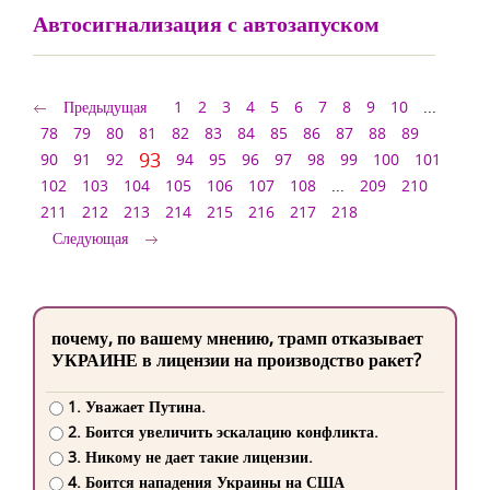
Автосигнализация с автозапуском
Предыдущая
1
2
3
4
5
6
7
8
9
10
...
78
79
80
81
82
83
84
85
86
87
88
89
93
90
91
92
94
95
96
97
98
99
100
101
102
103
104
105
106
107
108
...
209
210
211
212
213
214
215
216
217
218
Следующая
почему, по вашему мнению, трамп отказывает
УКРАИНЕ в лицензии на производство ракет?
1. Уважает Путина.
2. Боится увеличить эскалацию конфликта.
3. Никому не дает такие лицензии.
4. Боится нападения Украины на США