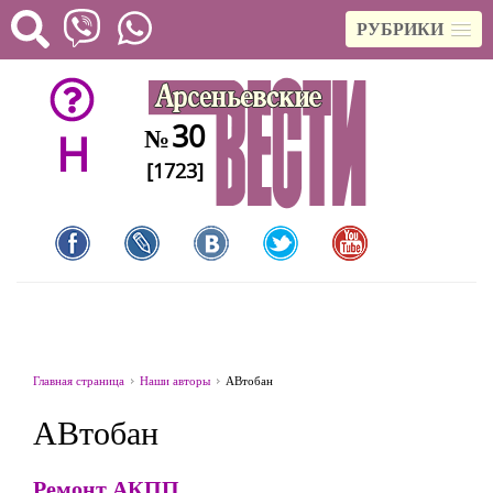
РУБРИКИ
30
№
H
[1723]
Главная страница
Наши авторы
АВтобан
АВтобан
Ремонт АКПП