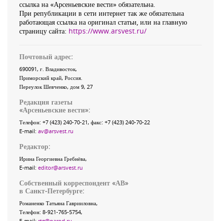
ссылка на «Арсеньевские вести» обязательна.
При републикации в сети интернет так же обязательна
работающая ссылка на оригинал статьи, или на главную
страницу сайта:
https://www.arsvest.ru/
Почтовый адрес:
690091
, г.
Владивосток
,
Приморский край
,
Россия
.
Переулок Шевченко
, дом 9, 27
Редакция газеты
«
Арсеньевские вести
»:
Телефон:
+7 (423) 240-70-21
, факс:
+7 (423) 240-70-22
E-mail:
av@arsvest.ru
Редактор:
Ирина Георгиевна Гребнёва,
E-mail:
editor@arsvest.ru
Собственный корреспондент «АВ»
в Санкт-Петербурге:
Романенко Татьяна Гаврииловна,
Телефон: 8-921-765-5754,
E-mail:
rtg@narod.ru