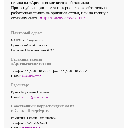
ссылка на «Арсеньевские вести» обязательна.
При републикации в сети интернет так же обязательна
работающая ссылка на оригинал статьи, или на главную
страницу сайта:
https://www.arsvest.ru/
Почтовый адрес:
690091
, г.
Владивосток
,
Приморский край
,
Россия
.
Переулок Шевченко
, дом 9, 27
Редакция газеты
«
Арсеньевские вести
»:
Телефон:
+7 (423) 240-70-21
, факс:
+7 (423) 240-70-22
E-mail:
av@arsvest.ru
Редактор:
Ирина Георгиевна Гребнёва,
E-mail:
editor@arsvest.ru
Собственный корреспондент «АВ»
в Санкт-Петербурге:
Романенко Татьяна Гаврииловна,
Телефон: 8-921-765-5754,
E-mail:
rtg@narod.ru