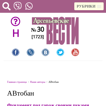
РУБРИКИ
30
№
H
[1723]
Главная страница
Наши авторы
АВтобан
АВтобан
Фундамент под гараж своими руками