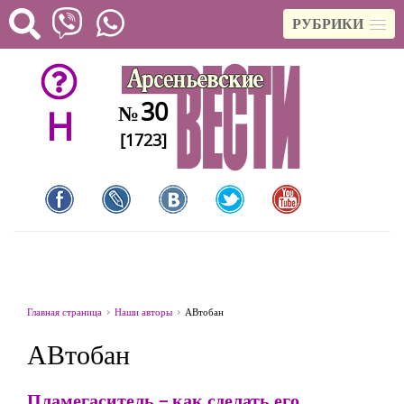
РУБРИКИ
30
№
H
[1723]
Главная страница
Наши авторы
АВтобан
АВтобан
Пламегаситель – как сделать его