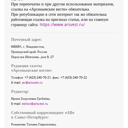
При перепечатке и при другом использовании материалов,
ссылка на «Арсеньевские вести» обязательна.
При републикации в сети интернет так же обязательна
работающая ссылка на оригинал статьи, или на главную
страницу сайта:
https://www.arsvest.ru/
Почтовый адрес:
690091
, г.
Владивосток
,
Приморский край
,
Россия
.
Переулок Шевченко
, дом 9, 27
Редакция газеты
«
Арсеньевские вести
»:
Телефон:
+7 (423) 240-70-21
, факс:
+7 (423) 240-70-22
E-mail:
av@arsvest.ru
Редактор:
Ирина Георгиевна Гребнёва,
E-mail:
editor@arsvest.ru
Собственный корреспондент «АВ»
в Санкт-Петербурге:
Романенко Татьяна Гаврииловна,