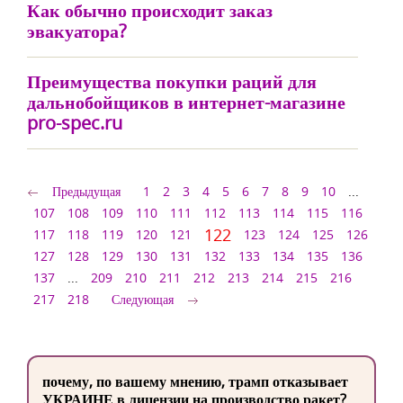
Как обычно происходит заказ
эвакуатора?
Преимущества покупки раций для
дальнобойщиков в интернет-магазине
pro-spec.ru
Предыдущая
1
2
3
4
5
6
7
8
9
10
...
107
108
109
110
111
112
113
114
115
116
122
117
118
119
120
121
123
124
125
126
127
128
129
130
131
132
133
134
135
136
137
...
209
210
211
212
213
214
215
216
217
218
Следующая
почему, по вашему мнению, трамп отказывает
УКРАИНЕ в лицензии на производство ракет?