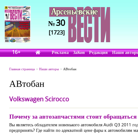
30
№
[1723]
16+
Реклама
ЗаКон
Редакция
Наши автор
Главная страница
Наши авторы
АВтобан
АВтобан
Volkswagen Scirocco
Почему за автозапчастями стоит обращатьс
Вы являетесь обладателем новенького автомобиля Audi Q3 2011 года
предпринять? Где найти по адекватной цене фары к автомобилям м