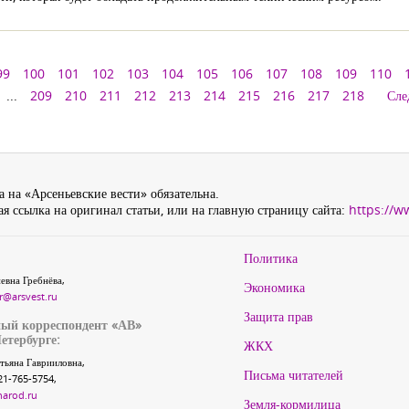
99
100
101
102
103
104
105
106
107
108
109
110
...
209
210
211
212
213
214
215
216
217
218
Сле
 на «Арсеньевские вести» обязательна.
я ссылка на оригинал статьи, или на главную страницу сайта:
https://w
Политика
евна Гребнёва,
Экономика
r@arsvest.ru
Защита прав
ый корреспондент «АВ»
етербурге:
ЖКХ
тьяна Гаврииловна,
Письма читателей
21-765-5754,
narod.ru
Земля-кормилица