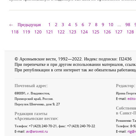
Предыдущая
1
2
3
4
5
6
7
8
9
10
...
98
118
119
120
121
122
123
124
125
126
127
128
© Арсеньевские вести, 1992—2022. Индекс подписки: П2436
При перепечатке и при другом использовании материалов, ссылка
При републикации в сети интернет так же обязательна работающа
Почтовый адрес:
Редактор:
690091
, г.
Владивосток
,
Ирина Георги
Приморский край
,
Россия
.
E-mail:
edito
Переулок Шевченко
, дом 9, 27
Собственн
в Санкт-П
Редакция газеты
«
Арсеньевские вести
»:
Романенко Та
Телефон:
+7 (423) 240-70-21
, факс:
+7 (423) 240-70-22
Телефон: 8-9
E-mail:
av@arsvest.ru
E-mail:
rtg@