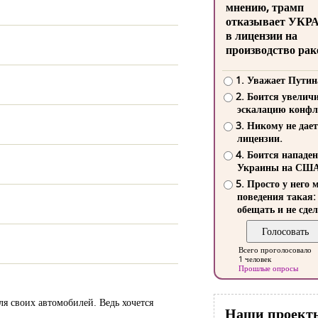
мнению, трамп
отказывает УКР
в лицензии на
производство рак
1. Уважает Путин
2. Боится увелич
эскалацию конфл
3. Никому не дает
лицензии.
4. Боится нападе
Украины на СШ
5. Просто у него 
поведения такая:
обещать и не сдел
Всего проголосовало
1 человек
Прошлые опросы
ля своих автомобилей. Ведь хочется
Наши проект