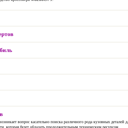
ертов
обиль
в
озникает вопрос касательно поиска различного рода кузовных деталей д
и, которая будет обладать продолжительным техническим ресурсом.