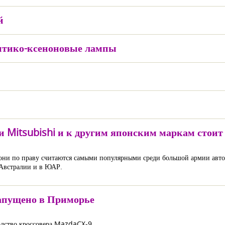
й
оптико-ксеноновые лампы
Mitsubishi и к другим японским маркам стоит 
они по праву считаются самыми популярными среди большой армии автовл
 Австралии и в ЮАР.
запущено в Приморье
одство кроссовера MazdaCX-9.