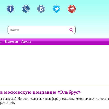
ы
Новости
Архив
я в московскую компанию «Эльбрус»
 выпуска? Но вот незадача: левая фара у машины «скончалась», то есть, 
арки Audi?