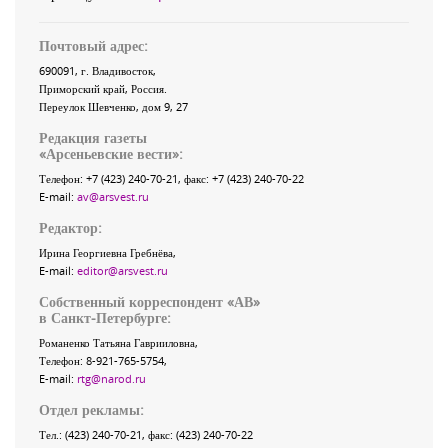
Почтовый адрес:
690091
, г.
Владивосток
,
Приморский край
,
Россия
.
Переулок Шевченко
, дом 9, 27
Редакция газеты
«
Арсеньевские вести
»:
Телефон:
+7 (423) 240-70-21
, факс:
+7 (423) 240-70-22
E-mail:
av@arsvest.ru
Редактор:
Ирина Георгиевна Гребнёва,
E-mail:
editor@arsvest.ru
Собственный корреспондент «АВ»
в Санкт-Петербурге:
Романенко Татьяна Гаврииловна,
Телефон: 8-921-765-5754,
E-mail:
rtg@narod.ru
Отдел рекламы:
Тел.: (423) 240-70-21, факс: (423) 240-70-22