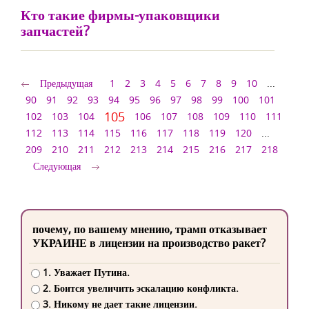
Кто такие фирмы-упаковщики
запчастей?
Предыдущая
1
2
3
4
5
6
7
8
9
10
...
90
91
92
93
94
95
96
97
98
99
100
101
105
102
103
104
106
107
108
109
110
111
112
113
114
115
116
117
118
119
120
...
209
210
211
212
213
214
215
216
217
218
Следующая
почему, по вашему мнению, трамп отказывает
УКРАИНЕ в лицензии на производство ракет?
1. Уважает Путина.
2. Боится увеличить эскалацию конфликта.
3. Никому не дает такие лицензии.