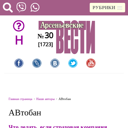
РУБРИКИ
30
№
H
[1723]
Главная страница
Наши авторы
АВтобан
АВтобан
Что делать, если страховая компания