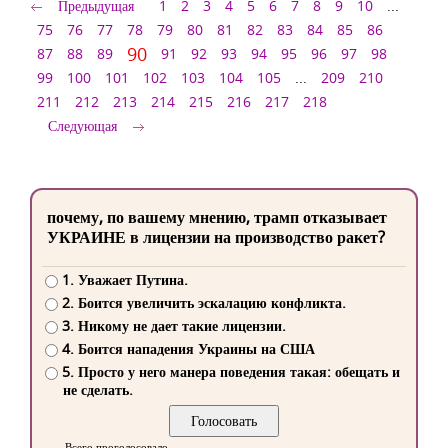
Предыдущая
1
2
3
4
5
6
7
8
9
10
...
75
76
77
78
79
80
81
82
83
84
85
86
90
87
88
89
91
92
93
94
95
96
97
98
99
100
101
102
103
104
105
...
209
210
211
212
213
214
215
216
217
218
Следующая
почему, по вашему мнению, трамп отказывает
УКРАИНЕ в лицензии на производство ракет?
1. Уважает Путина.
2. Боится увеличить эскалацию конфликта.
3. Никому не дает такие лицензии.
4. Боится нападения Украины на США
5. Просто у него манера поведения такая: обещать и
не сделать.
Всего проголосовало