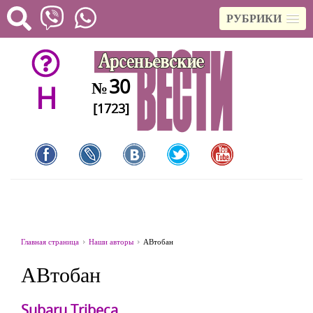
РУБРИКИ
30
№
H
[1723]
Главная страница
Наши авторы
АВтобан
АВтобан
Subaru Tribeca