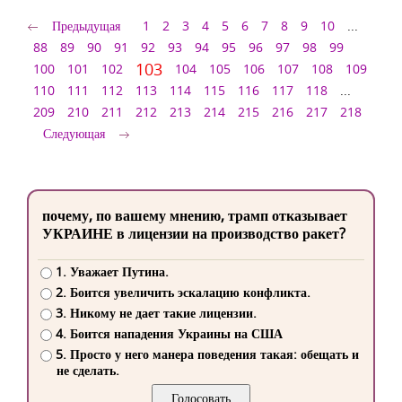
Предыдущая
1
2
3
4
5
6
7
8
9
10
...
88
89
90
91
92
93
94
95
96
97
98
99
103
100
101
102
104
105
106
107
108
109
110
111
112
113
114
115
116
117
118
...
209
210
211
212
213
214
215
216
217
218
Следующая
почему, по вашему мнению, трамп отказывает
УКРАИНЕ в лицензии на производство ракет?
1. Уважает Путина.
2. Боится увеличить эскалацию конфликта.
3. Никому не дает такие лицензии.
4. Боится нападения Украины на США
5. Просто у него манера поведения такая: обещать и
не сделать.