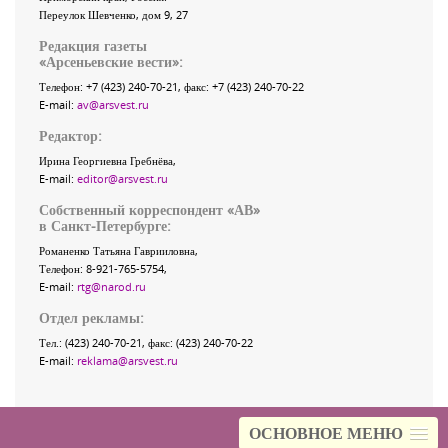
Переулок Шевченко
, дом 9, 27
Редакция газеты
«
Арсеньевские вести
»:
Телефон:
+7 (423) 240-70-21
, факс:
+7 (423) 240-70-22
E-mail:
av@arsvest.ru
Редактор:
Ирина Георгиевна Гребнёва,
E-mail:
editor@arsvest.ru
Собственный корреспондент «АВ»
в Санкт-Петербурге:
Романенко Татьяна Гаврииловна,
Телефон: 8-921-765-5754,
E-mail:
rtg@narod.ru
Отдел рекламы:
Тел.: (423) 240-70-21, факс: (423) 240-70-22
E-mail:
reklama@arsvest.ru
ОСНОВНОЕ МЕНЮ