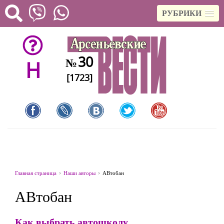
РУБРИКИ
30
№
H
[1723]
Главная страница
Наши авторы
АВтобан
АВтобан
Как выбрать автошколу